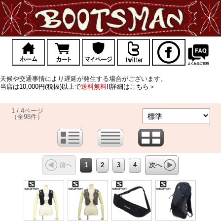
天候や交通事情により遅延が発生する場合がございます。
当店は10,000円(税抜)以上で
送料無料
!!詳細はこちら＞
1 / 4ページ
（全98件）
1
2
3
4
前へ
次へ