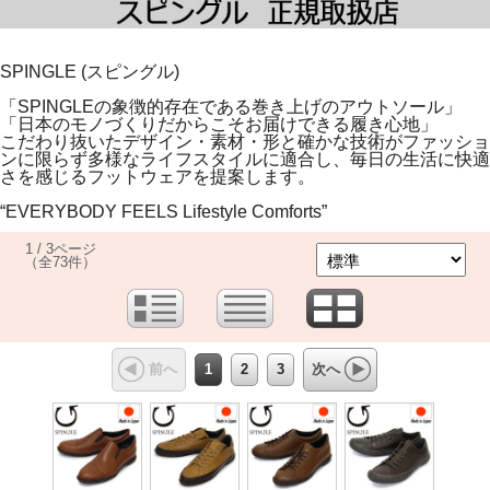
SPINGLE (スピングル)
「SPINGLEの象徴的存在である巻き上げのアウトソール」
「日本のモノづくりだからこそお届けできる履き心地」
こだわり抜いたデザイン・素材・形と確かな技術がファッショ
ンに限らず多様なライフスタイルに適合し、毎日の生活に快適
さを感じるフットウェアを提案します。
“EVERYBODY FEELS Lifestyle Comforts”
1 / 3ページ
（全73件）
1
2
3
前へ
次へ