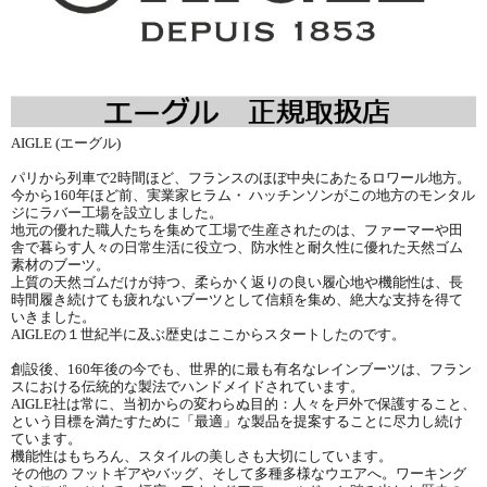
AIGLE (エーグル)
パリから列車で2時間ほど、フランスのほぼ中央にあたるロワール地方。
今から160年ほど前、実業家ヒラム・ ハッチンソンがこの地方のモンタル
ジにラバー工場を設立しました。
地元の優れた職人たちを集めて工場で生産されたのは、ファーマーや田
舎で暮らす人々の日常生活に役立つ、防水性と耐久性に優れた天然ゴム
素材のブーツ。
上質の天然ゴムだけが持つ、柔らかく返りの良い履心地や機能性は、長
時間履き続けても疲れないブーツとして信頼を集め、絶大な支持を得て
いきました。
AIGLEの１世紀半に及ぶ歴史はここからスタートしたのです。
創設後、160年後の今でも、世界的に最も有名なレインブーツは、フラン
スにおける伝統的な製法でハンドメイドされています。
AIGLE社は常に、当初からの変わらぬ目的：人々を戸外で保護すること、
という目標を満たすために「最適」な製品を提案することに尽力し続け
ています。
機能性はもちろん、スタイルの美しさも大切にしています。
その他の フットギアやバッグ、そして多種多様なウエアへ。ワーキング