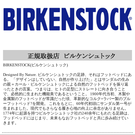
BIRKENSTOCK(ビルケンシュトック)
Designed By Nature. ビルケンシュトックの足跡、それはフットベッドにあ
る。 「デザインはしていない、自然が作り上げた」とはサンダルの生み
の親＝カール・ビルケンシュトックによる自然のフットベッドを振り返
ったときの言葉。 つまりは、ヒトの足型にストレートに向き合うこと
で、必然的に生まれた機能美であるということ。 1900年代当初、木製や
金属製のフットベッドが常識だった頃、革新的なコルク×ラバー製のブル
ーフットベッド?を開発。 これをもとに、60年代初頭にサンダル第一号が
生まれました。現代でもさらなる履き心地の向上に余念がありません。
1774年に起源を持つビルケンシュトック社の240余年にもわたる足跡は、
フッドベッドにはじまり、未来もなおフットベッドと共に歩み続けてい
きます。