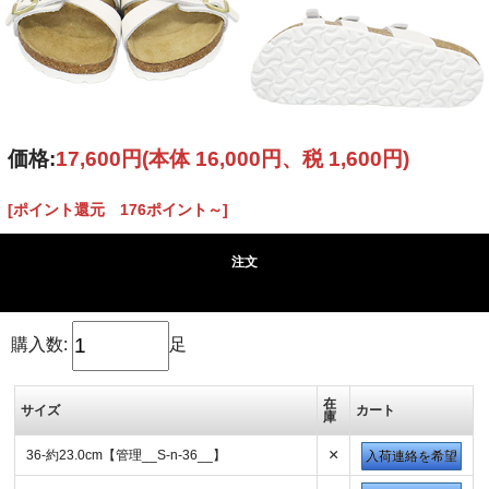
価格:
17,600円
(本体 16,000円、税 1,600円)
[ポイント還元 176ポイント～]
注文
購入数:
足
在
サイズ
カート
庫
×
36-約23.0cm【管理__S-n-36__】
入荷連絡を希望