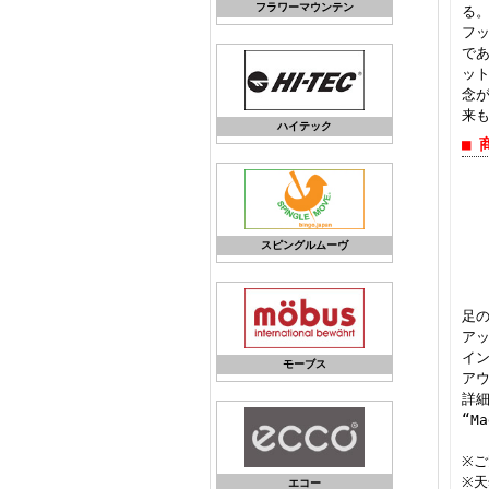
フラワーマウンテン
る
フ
で
ッ
念が
来
ハイテック
■ 
スピングルムーヴ
足
アッ
イ
モーブス
アウ
詳
“Ma
※ご
※天
エコー