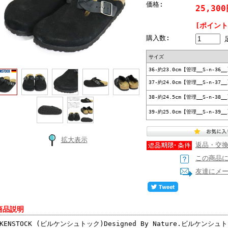
価格:
25,30
[ポイント
購入数:
サイズ
36-約23.0cm【管理__S-n-36_
37-約24.0cm【管理__S-n-37_
38-約24.5cm【管理__S-n-38_
39-約25.0cm【管理__S-n-39_
拡大表示
返品・交
この商品
友達にメ
商品説明
RKENSTOCK (ビルケンシュトック)Designed By Nature.ビルケ