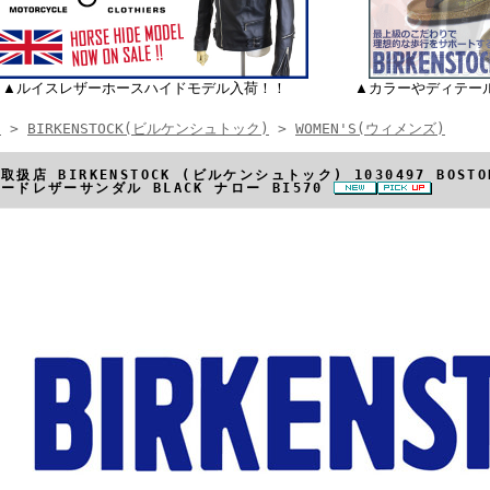
▲ルイスレザーホースハイドモデル入荷！！
▲カラーやディテー
E
>
BIRKENSTOCK(ビルケンシュトック)
>
WOMEN'S(ウィメンズ)
取扱店 BIRKENSTOCK (ビルケンシュトック) 1030497 BOST
ードレザーサンダル BLACK ナロー BI570