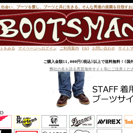
と出会い、ブーツを愛し、ブーツと共に生きる。そんな男達の楽園を目指すお
トをみる
マイページへログイン
ご利用案内
FAQ
お問い合わせ
サイト
ご購入金額11,000円(税込)以上で送料無料！(国
弊社の名を語る悪質海外サイト等にご注意くだ
ND