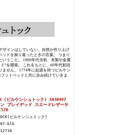
る。 「デザインはしていない、自然が作り上げ
ベッドを振り返ったときの言葉。 つまり
うこと。 1900年代当初、木製や金属
?を開発。 これをもとに、60年代初頭
せん。 1774年に起源を持つビルケン
おフットベッドと共に歩み続けていきま
CK (ビルケンシュトック) 1030497
 ボストン ブレイデッド スエードレザーサ
570
STOCK(ビルケンシュトック)
97-blk
12716