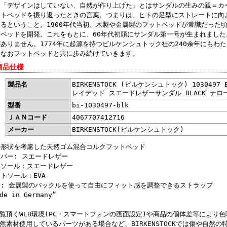
。「デザインはしていない、自然が作り上げた」とはサンダルの生みの親＝カ
ットベッドを振り返ったときの言葉。つまりは、ヒトの足型にストレートに向
あるということ。1900年代当初、木製や金属製のフットベッドが常識だった
トベッドを開発。これをもとに、60年代初頭にサンダル第一号が生まれまし
ありません。1774年に起源を持つビルケンシュトック社の240余年にもわ
もなおフットベッドと共に歩み続けていきます。
商品仕様
製品名
BIRKENSTOCK (ビルケンシュトック) 1030497 
レイデッド スエードレザーサンダル BLACK ナロー 
型番
bi-1030497-blk
ＪＡＮコード
4067707412716
メーカー
BIRKENSTOCK(ビルケンシュトック)
の形状を考慮した天然ゴム混合コルクフットベッド
パー: スエードレザー
ンソール：スエードレザー
トソール：EVA
細: 金属製のバックルを使って自由にフィット感を調整できるストラップ
de in Germany”
覧頂くWEB環境(PC・スマートフォンの画面設定)や商品の個体差等により
然素材使用しているパーツがある場合など、BIRKENSTOCKでは傷や自然