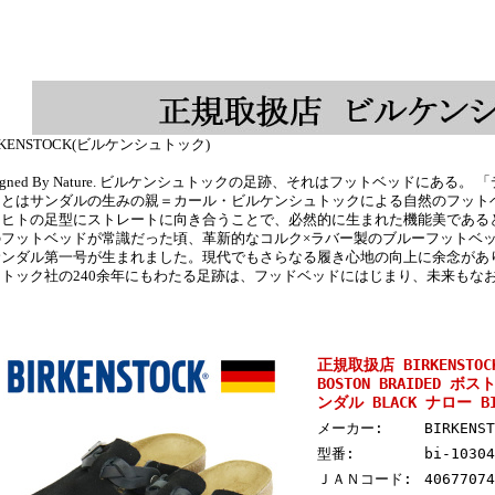
RKENSTOCK(ビルケンシュトック)
signed By Nature. ビルケンシュトックの足跡、それはフットベッドにあ
」とはサンダルの生みの親＝カール・ビルケンシュトックによる自然のフット
ヒトの足型にストレートに向き合うことで、必然的に生まれた機能美であるとい
フットベッドが常識だった頃、革新的なコルク×ラバー製のブルーフットベッド
ンダル第一号が生まれました。現代でもさらなる履き心地の向上に余念がありま
ュトック社の240余年にもわたる足跡は、フッドベッドにはじまり、未来もな
。
正規取扱店 BIRKENSTO
BOSTON BRAIDED
ンダル BLACK ナロー BI
メーカー:
BIRKEN
型番:
bi-10304
ＪＡＮコード:
40677074