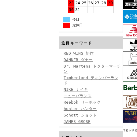
23
24
25
26
27
28
29
30
31
今日
定休日
注目キーワード
RED WING 新作
DANNER ダナー
Dr. Martens ドクターマーチ
ン
Timberland ティンバーラン
ド
NIKE ナイキ
ニューバランス
Reebok リーボック
hunter ハンター
Schott ショット
JAMES GROSE