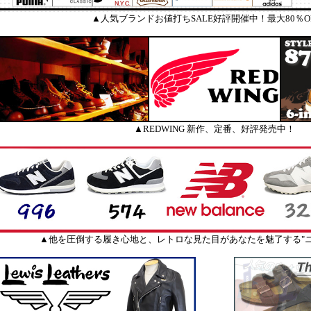
▲人気ブランドお値打ちSALE好評開催中！最大80％O
▲REDWING 新作、定番、好評発売中！
▲他を圧倒する履き心地と、レトロな見た目があなたを魅了する"ニ