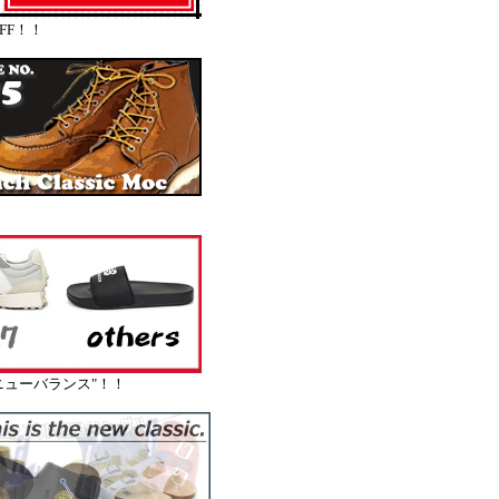
FF！！
ューバランス"！！