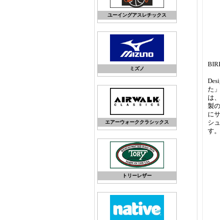
ユーイングアスレチックス
BI
ミズノ
De
た
は、
製の
にサ
シ
エアーウォーククラシックス
す
トリーレザー