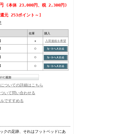
0円
(本体 23,000円、税 2,300円)
還元 253ポイント～]
足
在庫
購入
_】
×
入荷連絡を希望
_】
○
_】
○
_】
○
換についての詳細はこちら
について問い合わせる
ールですすめる
ンシュトックの足跡、それはフットベッドにあ