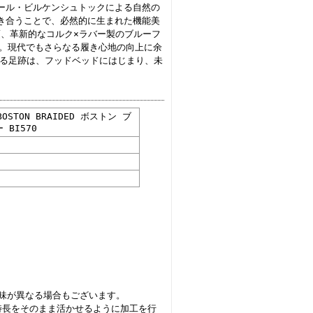
ール・ビルケンシュトックによる自然の
き合うことで、必然的に生まれた機能美
頃、革新的なコルク×ラバー製のブルーフ
た。現代でもさらなる履き心地の向上に余
たる足跡は、フッドベッドにはじまり、未
BOSTON BRAIDED ボストン ブ
BI570
色味が異なる場合もございます。
の特長をそのまま活かせるように加工を行