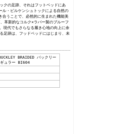
ンシュトックの足跡、それはフットベッドにあ
ール・ビルケンシュトックによる自然の
き合うことで、必然的に生まれた機能美
頃、革新的なコルク×ラバー製のブルーフ
た。現代でもさらなる履き心地の向上に余
たる足跡は、フッドベッドにはじまり、未
BUCKLEY BRAIDED バックリー
ギュラー BI604