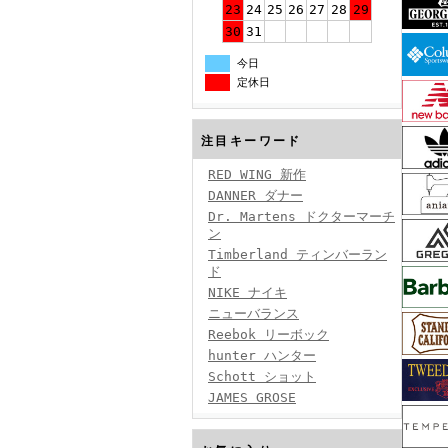
23
24
25
26
27
28
29
30
31
今日
定休日
注目キーワード
RED WING 新作
DANNER ダナー
Dr. Martens ドクターマーチ
ン
Timberland ティンバーラン
ド
NIKE ナイキ
ニューバランス
Reebok リーボック
hunter ハンター
Schott ショット
JAMES GROSE