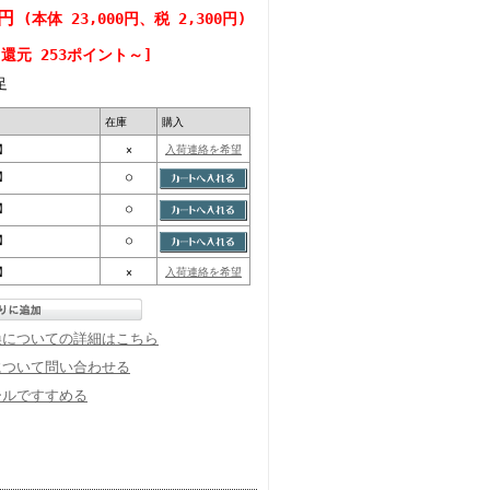
0円
(本体 23,000円、税 2,300円)
還元 253ポイント～]
足
在庫
購入
_】
×
入荷連絡を希望
_】
○
_】
○
_】
○
_】
×
入荷連絡を希望
換についての詳細はこちら
について問い合わせる
ールですすめる