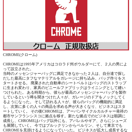
CHROME(クローム)
CHROMEは1995年アメリカはコロラド州ボウルダーにて、２人の男によ
って設立された。
当時のメッセンジャーバッグに満足できなかった２人は、自分達で探し
だした最高にタフなマテリアルをガレージに持ち込み、バッグ作りをス
タートさせる。 廃棄された自動車のシートベルトはバッグのストラップ
に生まれ変わり、家具のビニールファブリックはライニングとして縫い
つけられた。 ある時期から、彼らが最高のメッセンジャーバッグを製作
しているという噂を聞きつけた人々が、ガレージのドアをノックしてく
るようになった。 そして訪れる人々が、彼らのバッグの機能的に満足
し、次第に多くの人々の商品を求める声が大きくなり、ビジネスはスタ
ートしていく。 その後CHROMEは、アーバンサイクルカルチャー発祥の
都市サンフランシスコに拠点を移す。新たな拠点でのビジネスは順調に
成長し、CHROMEはバッグ以外にも、アパレルやギア、さらにシューズ
も展開していく。 今ではブルックリンからベルリン、そして東京でも
CHROMEを見掛けるようになっていった。 ビジネスが拡大し成長するな