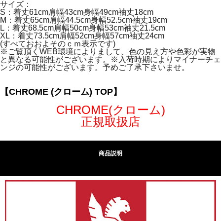
サイズ：
S：着丈61cm肩幅43cm身幅49cm袖丈18cm
M：着丈65cm肩幅44.5cm身幅52.5cm袖丈19cm
L：着丈68.5cm肩幅50cm身幅53cm袖丈21.5cm
XL：着丈73.5cm肩幅52cm身幅57cm袖丈24cm
(すべておおよそのｃｍ表示です)
※ご覧頂くWEB環境によりまして、色の見え方や色彩が実物
と異なる可能性がございます。※入荷時期によりマイナーチェ
ンジの可能性がございます。予めご了承下さいませ。
【CHROME (クローム) TOP】
CHROME(クローム)
正規取扱店
商品説明