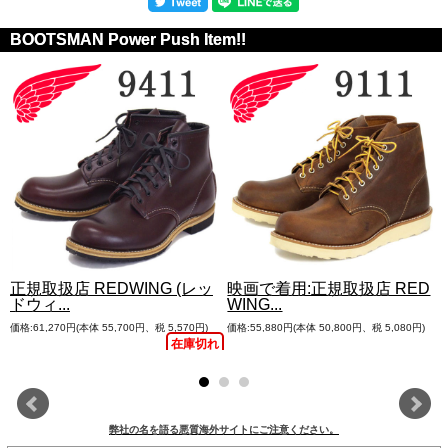
BOOTSMAN Power Push Item!!
正規取扱店 REDWING (レッ
映画で着用:正規取扱店 RED
ドウィ...
WING...
価格:61,270円(本体 55,700円、税 5,570円)
価格:55,880円(本体 50,800円、税 5,080円)
れ
在庫切れ
弊社の名を語る悪質海外サイトにご注意ください。