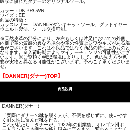
吸収に優れたダナーのオリジナルソール。
カラー：DK.BROWN
ワイズ：EE
商品の特徴：
ガラスレザー、DANNERダンキャットソール、グッドイヤー
ウェルト製法、ソール交換可能。
※天然皮革の部分により、左右もしくは片足においての外側、
内側で革の質感の異なる場合や革の性質上シワやキズがある場
合がございます。これは不良品ではなく商品の特性上のものと
なります。※入荷時期によりマイナーチェンジの可能性がござ
います。※ご覧頂くWEB環境によりまして、色の見え方や色
彩が実物と異なる可能性がございます。予めご了承くださいま
せ。
【DANNER(ダナー)TOP】
商品説明
DANNER(ダナー)
「実際にダナーの靴を履く人が、不便を感じずに、使いやす
く耐久性に富んだ靴を作る。」
これが私たち、ダナーが、1932年の創業後、オレゴン州ポ
ートランドに本拠地を移し現在に至るまで、変わることなく