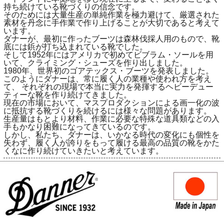
持ち続けている靴づくりの信念です。
そのためには大量生産の単純作業を極力避けて、厳選された
素材を丹念に手作業で作り上げることが大切であると考えて
います。
ダナーが、最初に作ったブーツは森林伐採人用のもので、靴
底には鋲が打ち込まれている靴でした。
そして1952年にはアメリカで初めてビブラム・ソールを用
いて、クライミング・シューズを作り出しました。
1980年、世界初のゴアテックス・ブーツを発表しました。
このようにダナーは、常に履く人の業種や使われ方を考え
て、 それぞれの現場で本当に実力を発揮するヘビーデュー
ティーな靴を作り続けてきました。
現在の市場において、マスプロダクションによる画一化の波
に抵抗する靴づくりを続けるには様々な問題があります。
生産量はもとより材料、作業に必要な特殊な道具類などの入
手もかなり困難になってきているのです。
しかし、私たち、ダナーは、いかなる時代の変化にも個性を
失わず、履く人が誇りをもって履ける最高の品質の靴をかた
くなに作り続けていきたいと考えています。