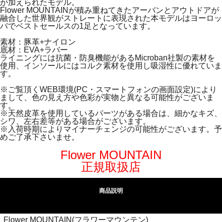
が加えられたモデル。
Flower MOUNTAINが積み重ねてきたアーバンとアウトドアが
融合した世界観がストレートに表現された本モデルはヨーロッ
パでベストセールスの1足となっています。
素材：豚革+ナイロン
底材：EVA+ラバー
ライニングには抗菌・防臭機能があるMicroban社製の素材を
使用、インソールにはコルク素材を使用し吸湿性に優れていま
す。
※ご覧頂くWEB環境(PC・スマートフォンの画面設定)により
まして、色の見え方や色彩が実物と異なる可能性がございま
す。
※天然皮革を使用しているパーツがある場合は、細かなキズ、
シワ、左右差等がある場合がございます。
※入荷時期によりマイナーチェンジの可能性がございます。予
めご了承下さいませ。
Flower MOUNTAIN
正規取扱店
商品説明
Flower MOUNTAIN(フラワーマウンテン)