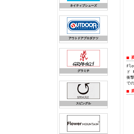
ネイティブシューズ
アウトドアプロダクツ
■ 
Fl
グラミチ
ド 
衝
で
■ 
スピングル