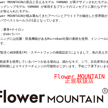
ower MOUNTAINの原点と言えるモデル YAMANO が再デザインされたモデル
ッグシップモデル YAMANO が体現するブランドのコンセプトに新たなデ
釈が加えられたモデル。
ower MOUNTAINが積み重ねてきたアーバンとアウトドアが融合した世界
ッパでベストセールスの1足となっています。
：豚革+ナイロン
：EVA+ラバー
ニングには抗菌・防臭機能があるMicroban社製の素材を使用、インソー
ます。
覧頂くWEB環境(PC・スマートフォンの画面設定)によりまして、色の見え
。
天然皮革を使用しているパーツがある場合は、細かなキズ、シワ、左右差等が
入荷時期によりマイナーチェンジの可能性がございます。予めご了承下さいま
Flower MOUNTAIN
正規取扱店