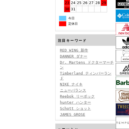
23
24
25
26
27
28
29
30
31
今日
定休日
注目キーワード
RED WING 新作
DANNER ダナー
Dr. Martens ドクターマーチ
ン
Timberland ティンバーラン
ド
NIKE ナイキ
ニューバランス
Reebok リーボック
hunter ハンター
Schott ショット
JAMES GROSE