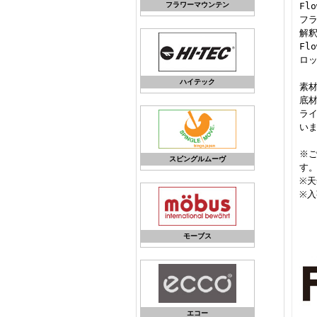
フラワーマウンテン
Fl
フラ
解
Fl
ロ
ハイテック
素材
底材
ライ
い
※ご
スピングルムーヴ
す
※
※
モーブス
エコー