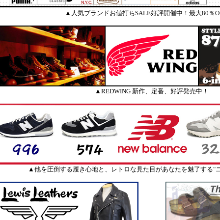
▲人気ブランドお値打ちSALE好評開催中！最大80％O
▲REDWING 新作、定番、好評発売中！
▲他を圧倒する履き心地と、レトロな見た目があなたを魅了する"ニ