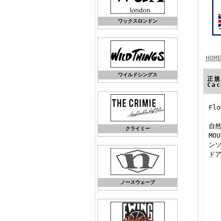
ワックスロンドン
HOM
ワイルドシングス
正規
Ca
Fl
自然
クライミー
MO
ン
ド
ノースウェーブ