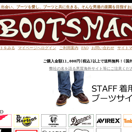
と出会い、ブーツを愛し、ブーツと共に生きる。そんな男達の楽園を目指すお
トをみる
マイページへログイン
ご利用案内
FAQ
お問い合わせ
サイト
ご購入金額11,000円(税込)以上で送料無料！(国
弊社の名を語る悪質海外サイト等にご注意くだ
ND