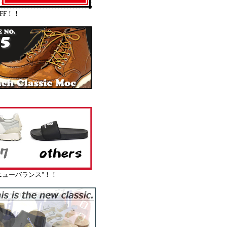
FF！！
ューバランス"！！