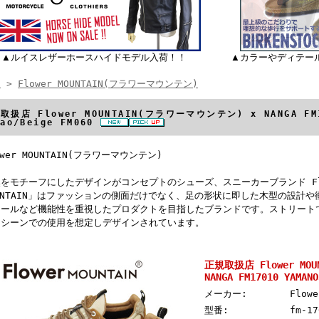
▲ルイスレザーホースハイドモデル入荷！！
▲カラーやディテー
E
>
Flower MOUNTAIN(フラワーマウンテン)
取扱店 Flower MOUNTAIN(フラワーマウンテン) x NANGA FM
cao/Beige FM060
ower MOUNTAIN(フラワーマウンテン)
をモチーフにしたデザインがコンセプトのシューズ、スニーカーブランド Flower
UNTAIN」はファッションの側面だけでなく、足の形状に即した木型の設計
ソールなど機能性を重視したプロダクトを目指したブランドです。ストリート
アシーンでの使用を想定しデザインされています。
正規取扱店 Flower MO
NANGA FM17010 YAMA
メーカー:
Flow
型番:
fm-17