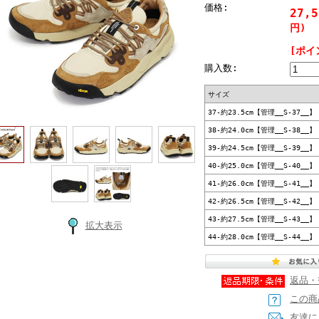
価格:
27,
円)
[ポイ
購入数:
サイズ
37-約23.5cm【管理__S-37__】
38-約24.0cm【管理__S-38__】
39-約24.5cm【管理__S-39__】
40-約25.0cm【管理__S-40__】
41-約26.0cm【管理__S-41__】
42-約26.5cm【管理__S-42__】
43-約27.5cm【管理__S-43__】
拡大表示
44-約28.0cm【管理__S-44__】
返品・
この商
友達に