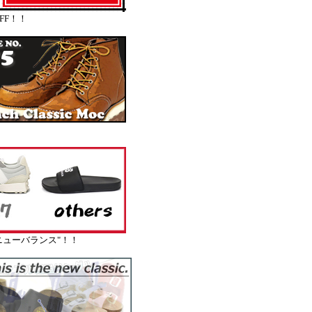
FF！！
ューバランス"！！