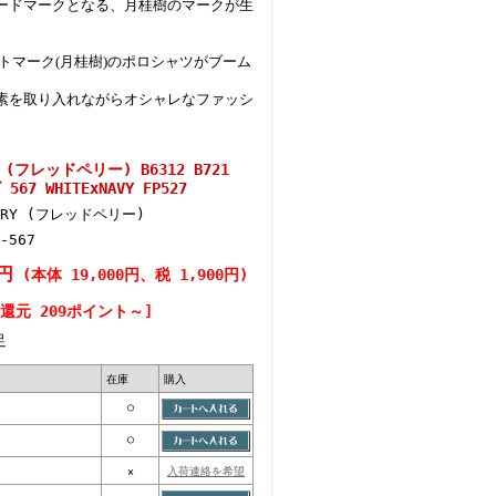
ードマークとなる、月桂樹のマークが生
トマーク(月桂樹)のポロシャツがブーム
素を取り入れながらオシャレなファッシ
 (フレッドペリー) B6312 B721
67 WHITExNAVY FP527
ERRY (フレッドペリー)
-567
0円
(本体 19,000円、税 1,900円)
還元 209ポイント～]
足
在庫
購入
○
○
×
入荷連絡を希望