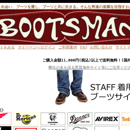
と出会い、ブーツを愛し、ブーツと共に生きる。そんな男達の楽園を目指すお
トをみる
マイページへログイン
ご利用案内
FAQ
お問い合わせ
サイト
ご購入金額11,000円(税込)以上で送料無料！(国
弊社の名を語る悪質海外サイト等にご注意くだ
ND