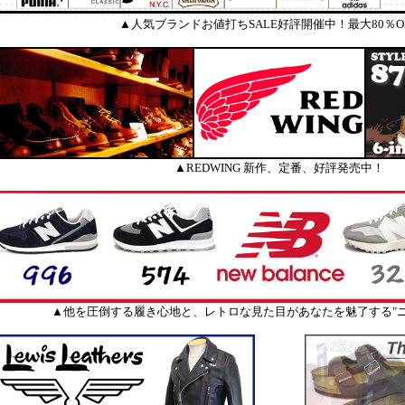
▲人気ブランドお値打ちSALE好評開催中！最大80％O
▲REDWING 新作、定番、好評発売中！
▲他を圧倒する履き心地と、レトロな見た目があなたを魅了する"ニ