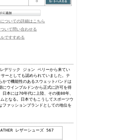
○
換についての詳細はこちら
について問い合わせる
ールですすめる
フレデリック ジョン ペリーから来てい
ッサーとしても認められていました。テ
らかで機能性のあるスウェットバンドは
期にウインブルドンから正式に許可を得
日本には70年代に上陸、その後80年、
ームとなる。日本でもこうしてスポーツウ
なファッションブランドとしての地位を
LEATHER レザーシューズ 567