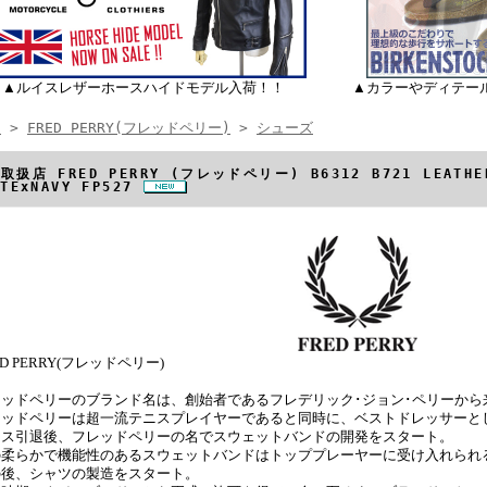
▲ルイスレザーホースハイドモデル入荷！！
▲カラーやディテー
E
>
FRED PERRY(フレッドペリー)
>
シューズ
取扱店 FRED PERRY (フレッドペリー) B6312 B721 LEATH
ITExNAVY FP527
ED PERRY(フレッドペリー)
レッドペリーのブランド名は、創始者であるフレデリック･ジョン･ペリーから
レッドペリーは超一流テニスプレイヤーであると同時に、ベストドレッサーと
ニス引退後、フレッドペリーの名でスウェットバンドの開発をスタート。
の柔らかで機能性のあるスウェットバンドはトッププレーヤーに受け入れられ
の後、シャツの製造をスタート。