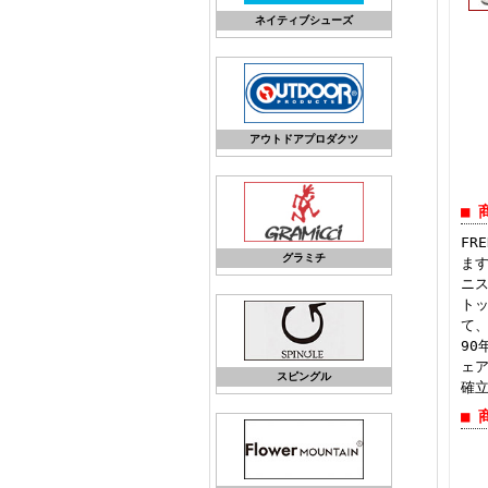
ネイティブシューズ
アウトドアプロダクツ
■ 
FR
グラミチ
ま
ニ
ト
て
9
ェ
スピングル
確
■ 