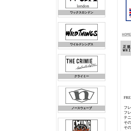
ワックスロンドン
HOM
ワイルドシングス
正規
WH
クライミー
FR
フ
ノースウェーブ
フ
テ
そ
そ