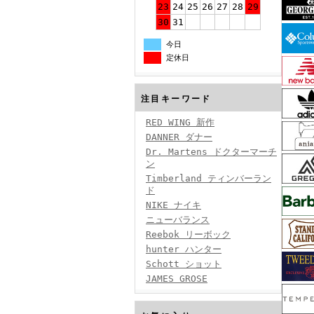
23
24
25
26
27
28
29
30
31
今日
定休日
注目キーワード
RED WING 新作
DANNER ダナー
Dr. Martens ドクターマーチ
ン
Timberland ティンバーラン
ド
NIKE ナイキ
ニューバランス
Reebok リーボック
hunter ハンター
Schott ショット
JAMES GROSE