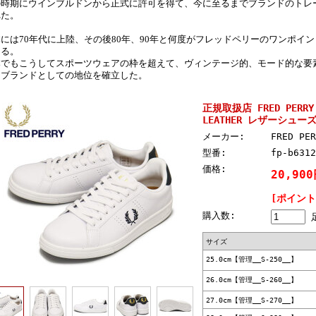
の時期にウインブルドンから正式に許可を得て、今に至るまでブランドのトレ
れた。
には70年代に上陸、その後80年、90年と何度がフレッドペリーのワンポイン
なる。
本でもこうしてスポーツウェアの枠を超えて、ヴィンテージ的、モード的な要
ンブランドとしての地位を確立した。
正規取扱店 FRED PERRY
LEATHER レザーシューズ 5
メーカー:
FRED P
型番:
fp-b6312
価格:
20,90
[ポイント
購入数:
サイズ
25.0cm【管理__S-250__】
26.0cm【管理__S-260__】
27.0cm【管理__S-270__】