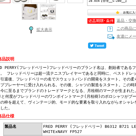
28.0cm【管理__S-280__】
返品・交
この商品
拡大表示
友達にメ
商品説明
ED PERRY(フレッドペリー)フレッドペリーのブランド名は、創始者である
す。 フレッドペリーは超一流テニスプレイヤーであると同時に、ベストドレ
ス引退後、フレッドペリーの名でスウェットバンドの開発をスタート。その柔
ッププレーヤーに受け入れられる。その後、シャツの製造をスタート。この時
、今に至るまでブランドのトレードマークとなる、月桂樹のマークが生まれた。
0年と何度がフレッドペリーのワンポイントマーク(月桂樹)のポロシャツがブ
アの枠を超えて、ヴィンテージ的、モード的な要素を取り入れながらオシャレ
立した。
商品仕様
製品名
FRED PERRY (フレッドペリー) B6312 B721 
WHITExNAVY FP527