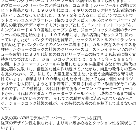
ブローセルクリーパーズ（ラバーソール）の誕生の都市でもあります。 こ
のブローセルクリーパーズと呼ばれる、ゴム厚底（ラバーソール）の靴は大
ヒット商品となり、１９６０年代には、イギリスのロック好きな若者達の必
須アイテムとなっていました。 １９７２年に入ると、ビビアンウエストウ
ッドとマルコムマクラーレン（後のセックスピストルズのマネージャー）が
彼らの最初のテディボーイ向けショップとして、”レットイットロック”を、
キングスロード４３０番地にオープンさせ、ジョージコックス社製のラバー
ソールの販売を始めます。 １９７６年には、店の名前は”セックス”に変わ
っていましたが、パンクの時代を背景に、セックスピストルズやクラッシュ
を始めとするパンクバンドのメンバーに着用され、カルト的なステイタスを
獲得したジョージコックス社製のクリーパーズは、ストレイキャッツのデビ
ューを皮切りに８０年代初めのロカビリーブームの時でさえも若者に熱く支
持されつづけました。 ジョージコックス社では、１９７３年～１９９５年
の間、ドクターマーチンソールを使用したモデルを生産するなど常に時代の
最先端を先取りし、個性的な靴を作り続けていながら、尚且つ靴作りの基本
を見失わない。 又、決して、大量生産を望まないと云う企業姿勢を守り続
けています。 創業より１００年を迎えた今日に於いても尚、個性やオリジ
ナリティを大切にしようとする若者に、支持され続けている理由がそこにあ
るのです。 この精神は、３代目社長であるノーマン・ウォーターフィール
ドから、４代目のアダム・ウォーターフィールドへと、現代に至るまで脈々
と引き継がれているのです。 そしてこの精神が靴に込められているからこ
そ、ジョージコック社製の靴が、その時代の若者の心を魅了して止まないの
です。
人気の高い3705モデルのアッパーに、エアソールを採用。
従来のデザイン性を損なわず、より高い履き心地とクッション性を実現して
います。