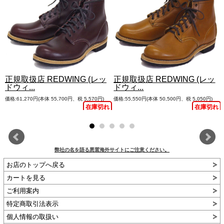
正規取扱店 REDWING (レッ
正規取扱店 REDWING (レッ
ドウィ...
ドウィ...
価格:61,270円(本体 55,700円、税 5,570円)
価格:55,550円(本体 50,500円、税 5,050円)
れ
在庫切れ
在庫切れ
弊社の名を語る悪質海外サイトにご注意ください。
お店のトップへ戻る
カートを見る
ご利用案内
特定商取引法表示
個人情報の取扱い