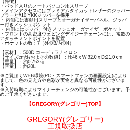
【特徴】
・パッド入りのノートパソコン用スリーブ
・メインアクセスにはプレミアムダイカットレザーのジッパー
プラーと#10 YKKジッパーを採用
・ 内側には書類用スリーブとオーガナイザーパネル、ジッパ
ー付きメッシュポケット
・ 内側にはジッパー付きメッシュオーガナイザーポケット
・フロントの高密度ウェビングデイジーチェーンには、複数の
アタッチメントポイントを配置
・ポケットの数：7（外側3/内側4）
【素材】：500D コーデュラナイロン
【サイズcm/おおよその数値】：H:46 x W:32.0 x D:21.0 cm
【重量】：約0.753kg
【容量】：約20L
※ご覧頂くWEB環境(PC・スマートフォンの画面設定)により
まして、色の見え方や色彩が実物と異なる可能性がございま
す。
※入荷時期によりマイナーチェンジの可能性がございます。予
めご了承くださいませ。
【GREGORY(グレゴリー)TOP】
GREGORY(グレゴリー)
正規取扱店