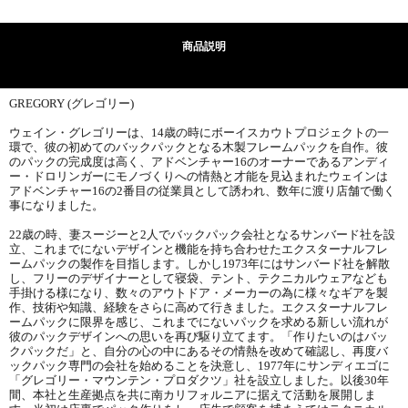
商品説明
GREGORY (グレゴリー)
ウェイン・グレゴリーは、14歳の時にボーイスカウトプロジェクトの一
環で、彼の初めてのバックパックとなる木製フレームパックを自作。彼
のパックの完成度は高く、アドベンチャー16のオーナーであるアンディ
ー・ドロリンガーにモノづくりへの情熱と才能を見込まれたウェインは
アドベンチャー16の2番目の従業員として誘われ、数年に渡り店舗で働く
事になりました。
22歳の時、妻スージーと2人でバックパック会社となるサンバード社を設
立、これまでにないデザインと機能を持ち合わせたエクスターナルフレ
ームパックの製作を目指します。しかし1973年にはサンバード社を解散
し、フリーのデザイナーとして寝袋、テント、テクニカルウェアなども
手掛ける様になり、数々のアウトドア・メーカーの為に様々なギアを製
作、技術や知識、経験をさらに高めて行きました。エクスターナルフレ
ームパックに限界を感じ、これまでにないパックを求める新しい流れが
彼のパックデザインへの思いを再び駆り立てます。「作りたいのはバッ
クパックだ」と、自分の心の中にあるその情熱を改めて確認し、再度バ
ックパック専門の会社を始めることを決意し、1977年にサンディエゴに
「グレゴリー・マウンテン・プロダクツ」社を設立しました。以後30年
間、本社と生産拠点を共に南カリフォルニアに据えて活動を展開しま