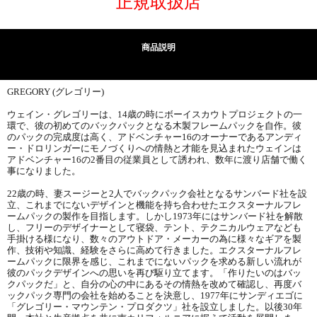
正規取扱店
商品説明
GREGORY (グレゴリー)
ウェイン・グレゴリーは、14歳の時にボーイスカウトプロジェクトの一
環で、彼の初めてのバックパックとなる木製フレームパックを自作。彼
のパックの完成度は高く、アドベンチャー16のオーナーであるアンディ
ー・ドロリンガーにモノづくりへの情熱と才能を見込まれたウェインは
アドベンチャー16の2番目の従業員として誘われ、数年に渡り店舗で働く
事になりました。
22歳の時、妻スージーと2人でバックパック会社となるサンバード社を設
立、これまでにないデザインと機能を持ち合わせたエクスターナルフレ
ームパックの製作を目指します。しかし1973年にはサンバード社を解散
し、フリーのデザイナーとして寝袋、テント、テクニカルウェアなども
手掛ける様になり、数々のアウトドア・メーカーの為に様々なギアを製
作、技術や知識、経験をさらに高めて行きました。エクスターナルフレ
ームパックに限界を感じ、これまでにないパックを求める新しい流れが
彼のパックデザインへの思いを再び駆り立てます。「作りたいのはバッ
クパックだ」と、自分の心の中にあるその情熱を改めて確認し、再度バ
ックパック専門の会社を始めることを決意し、1977年にサンディエゴに
「グレゴリー・マウンテン・プロダクツ」社を設立しました。以後30年