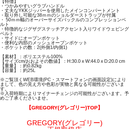
【特徴】
・つかみやすいグラブハンドル
・丈夫なYKKジッパーを使用したメインコンパートメント
・取り外し可能な38ｍｍのショルダーストラップが付属
・ 50ｍｍ幅のオーバーサイズバックルのコンプレッションベ
ルト
・特徴的なジグザグステッチアクセント入りワイドウェビング
ベルト
・サイドにオープンポケット
・便利な内部のメッシュオープンポケット
・ポケットの数：2(外側1/内側1)
【素材】：ポリエステル100%
【サイズcm/おおよその数値】：H:30.0 x W:44.0 x D:20.0 cm
【重量】：約0.82kg
【容量】：約25L
※ご覧頂くWEB環境(PC・スマートフォンの画面設定)により
まして、色の見え方や色彩が実物と異なる可能性がございま
す。
※入荷時期によりマイナーチェンジの可能性がございます。予
めご了承くださいませ。
【GREGORY(グレゴリー)TOP】
GREGORY(グレゴリー)