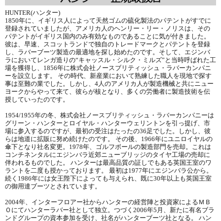
HUNTER(ハンター)
1850年に、イギリス人によって天然ゴムの硫化製法のパテントがすでに
登録されていましたが、アメリカ人のヘンリー・リー・ノリスは、その
パテントがイギリス国内のみ有効なものであることに気が付きました。
彼は、早速、スコットランドで独自のトレードマークとパテントを登録
し、ラバーブーツ製造の最適地を探し始めたのです。そして、エジンバ
ラにおいてレンガ造りの“キャッスル・シルク・ミルズ”と当時呼ばれた工
場を獲得し、1856年に株式会社ノースブリティッシュ・ラバーカンパニ
ーを設立します。 その時代、新産業において熟練した職人を現地で探す
事は至難の業でした。しかし、4人のアメリカ人が製造機械と共にニュー
ヨークからやって来て、彼らが核となり、多くの労働者に製造技術を伝
授していったのです。
1954/1955年の冬、株式会社ノースブリティッシュ・ラバーカンパニーは
グリーン・ハンターとロイヤル・ハンターウェリントンを引っ提げ、市
場に参入するのですが、最初の受注はたったの36足でした。しかし、彼
らは地道に拡販に努め続けたのです。 その後、1966年にユニロイヤルの
傘下となり社名変更。1978年、ゴルフボールの製造部門を売却。これは
コンチネンタルにエジンバラ近郊ニューブリッジのタイヤ工場の売却に
伴われるものでした。 ハンターは最高品質の証しでもある英国王室のワ
ラントを二度も授かっております。 最初は1977年にエジンバラ公から。
続く1986年には女王陛下によっても与えられ、既に30年以上も英国王室
の御用達ブーツとされています。
2004年、インターフロアー社からハンターの経営陣と投資家によるＭＢ
Ｏにてハンターラバー社として独立。つづく2006年5月、新たに有名ブラ
ンドグループの資本参加を受け、社名がハンターブーツ社となる。 ハン