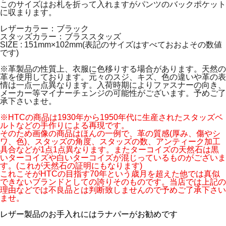
このサイズはお札を折って入れますがパンツのバックポケット
に収まります。
レザーカラー：ブラック
スタッズカラー：ブラススタッズ
SIZE : 151mm×102mm(表記のサイズはすべておおよその数値
です)
※革製品の性質上、衣服に色移りする場合があります。天然の
革を使用しております。元々のスジ、キズ、色の違いや革の表
情は一点一点異なります。入荷時期によりファスナーの向き、
メーカー等マイナーチェンジの可能性がございます。予めご了
承下さいませ。
※HTCの商品は1930年から1950年代に生産されたスタッズベ
ルトなどの手作りによる再現です。
そのため画像の商品はほんの一例で、革の質感(厚み、傷やシ
ワ、色)、スタッズの角度、スタッズの数、アンティーク加工
具合などが1点1点異なります。またターコイズの天然石は黒
いターコイズや白いターコイズが混じっているものがございま
す。(これが天然石の証明にもなります)
これこそがHTCの目指す70年という歳月を超えた他では真似
できないブランドとしての誇りそのものです。当店では上記の
理由などでは不良品とは判断致しませんので予めご了承下さい
ませ。
レザー製品のお手入れにはラナパーがお勧めです