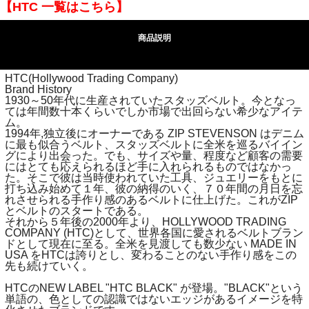
【HTC 一覧はこちら】
商品説明
HTC(Hollywood Trading Company)
Brand History
1930～50年代に生産されていたスタッズベルト。今となっ
ては年間数十本くらいでしか市場で出回らない希少なアイテ
ム。
1994年,独立後にオーナーである ZIP STEVENSON はデニム
に最も似合うベルト、スタッズベルトに全米を巡るバイイン
グにより出会った。でも、サイズや量、程度など顧客の需要
にはとても応えられるほど手に入れられるものではなかっ
た。そこで彼は当時使われていた工具、ジュエリーをもとに
打ち込み始めて１年、彼の納得のいく、７０年間の月日を忘
れさせられる手作り感のあるベルトに仕上げた。これがZIP
とベルトのスタートである。
それから５年後の2000年より、HOLLYWOOD TRADING
COMPANY (HTC)として、世界各国に愛されるベルトブラン
ドとして現在に至る。全米を見渡しても数少ない MADE IN
USA をHTCは誇りとし、変わることのない手作り感をこの
先も続けていく。
HTCのNEW LABEL "HTC BLACK" が登場。"BLACK"という
単語の、色としての認識ではないエッジがあるイメージを特