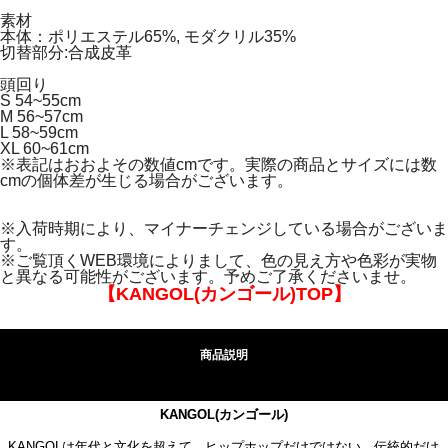
素材
本体：ポリエステル65%, モダクリル35%
切替部分:合成皮革
頭回り
S 54~55cm
M 56~57cm
L 58~59cm
XL 60~61cm
※表記はおおよその数値cmです。実際の商品とサイズには数
cmの個体差が生じる場合がございます。
※入荷時期により、マイナーチェンジしている場合がございま
す。
※ご覧頂くWEB環境によりまして、色の見え方や色彩が実物
と異なる可能性がございます。予めご了承くださいませ。
【KANGOL(カンゴール)TOP】
商品説明
KANGOL(カンゴール)
KANGOLは年代と文化を超えて、ヒップホップだけではない、伝統的だけ