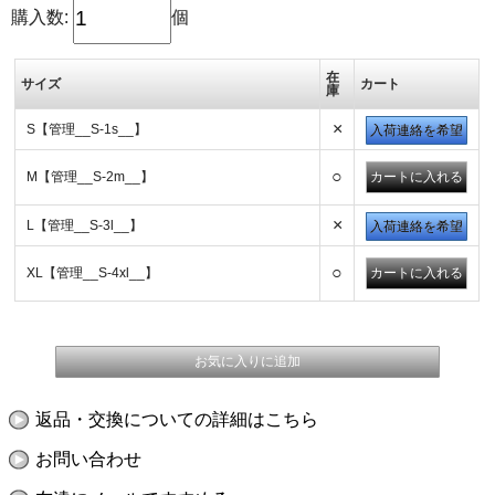
購入数:
個
在
サイズ
カート
庫
×
S【管理__S-1s__】
入荷連絡を希望
○
M【管理__S-2m__】
×
L【管理__S-3l__】
入荷連絡を希望
○
XL【管理__S-4xl__】
返品・交換についての詳細はこちら
お問い合わせ