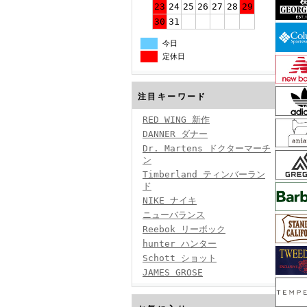
23
24
25
26
27
28
29
30
31
今日
定休日
注目キーワード
RED WING 新作
DANNER ダナー
Dr. Martens ドクターマーチ
ン
Timberland ティンバーラン
ド
NIKE ナイキ
ニューバランス
Reebok リーボック
hunter ハンター
Schott ショット
JAMES GROSE