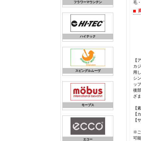
毛
フラワーマウンテン
■ 
ハイテック
【
カジ
スピングルムーヴ
用
シン
ッ
後
ざ
モーブス
【素
【カ
【サ
※ご
可
エコー