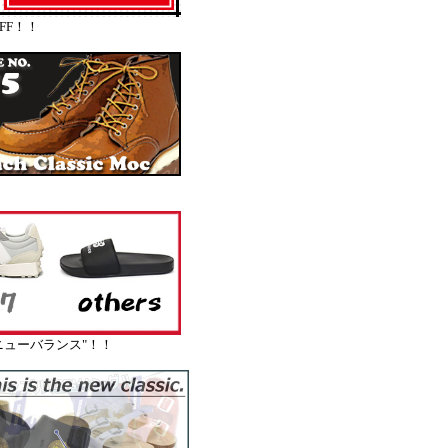
FF！！
ューバランス"！！