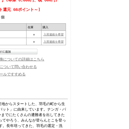
(本体 6,000円、税 600円)
ト還元 66ポイント～]
個
在庫
購入
×
入荷連絡を希望
×
入荷連絡を希望
換についての詳細はこちら
について問い合わせる
ールですすめる
の産地からスタートした、羽毛の町から生
バット」に由来しています。ナンガ・パ
、今までにたくさんの遭難者を出してきた
ってやろう、みんなが登らんとこを登っ
です。長年培ってきた、羽毛の選定・洗