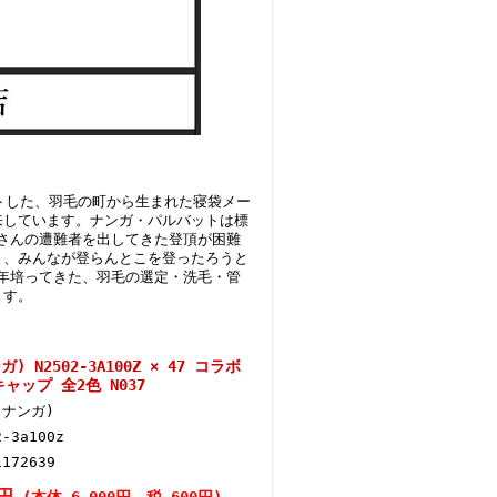
トした、羽毛の町から生まれた寝袋メー
来しています。ナンガ・パルバットは標
くさんの遭難者を出してきた登頂が困難
う、みんなが登らんとこを登ったろうと
長年培ってきた、羽毛の選定・洗毛・管
ます。
) N2502-3A100Z × 47 コラボ
 キャップ 全2色 N037
 (ナンガ)
2-3a100z
1172639
0円