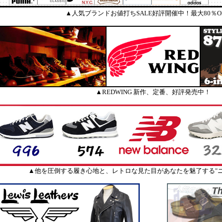
▲人気ブランドお値打ちSALE好評開催中！最大80％O
▲REDWING 新作、定番、好評発売中！
▲他を圧倒する履き心地と、レトロな見た目があなたを魅了する"ニ