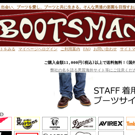
と出会い、ブーツを愛し、ブーツと共に生きる。そんな男達の楽園を目指すお
トをみる
マイページへログイン
ご利用案内
FAQ
お問い合わせ
サイト
ご購入金額11,000円(税込)以上で送料無料！(国
弊社の名を語る悪質海外サイト等にご注意くだ
ND