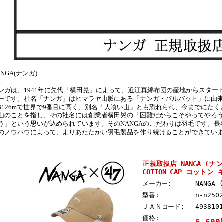
ANGA(ナンガ)
ンガは、1941年に先代「横田晃」によって、近江真綿布団の産地からスター
ーです。社名「ナンガ」はヒマラヤ山脈にある「ナンガ・パルバット」に由
8126mで世界で9番目に高く、別名「人喰い山」とも恐れられ、今までにた
山のことを指し、その社名には創業者横田晃の「困難だからこそやってやろ
う」という思いが込められています。そのNANGAのこだわりは羽毛です。
のノウハウによって、よりあたたかい羽毛製品を作り続けることができてい
正規取扱店 NANGA (ナンガ
COTTON CAP コットン
メーカー:
NANGA
型番:
n-n250
ＪＡＮコード:
493810
価格:
6,60