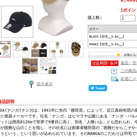
[ポイン
購入数:
カラー
BLACK【管理__S-bk__】
KHAKI【管理__S-kh__】
返品・交
この商品
友達にメ
拡大表示
商品説明
NGA(ナンガ)ナンガは、1941年に先代「横田晃」によって、近江真綿布団
れた寝袋メーカーです。社名「ナンガ」はヒマラヤ山脈にある「ナンガ・パル
ットは標高8126mで世界で9番目に高く、別名「人喰い山」とも恐れられ
頂が困難な山のことを指し、その社名には創業者横田晃の「困難だからこそや
ろうという」という思いが込められています。そのNANGAのこだわりは羽毛