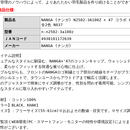
・管理のノウハウによって、よりあたたかい羽毛製品を作り続けることができ
商品仕様
製品名
NANGA (ナンガ) N2502-3A100Z × 47 コラ
全2色 N037
型番
n-n2502-3a100z
ＪＡＮコード
4938101172639
メーカー
NANGA (ナンガ)
アイテム説明】
ュアルなスタイルに馴染む、NANGA×'47のコットンキャップ。ウォッシ
し、柔らかくフィットする快適な被り心地に仕上げ。
プルながらも、フロントのNANGAロゴ刺繍とリア部分の稜線モチーフがブラ
プのシルエットで、タウンユースからアウトドアまで幅広く活躍します。
部のアジャスターで簡単にサイズ調整ができ、性別を問わず着用可能。シンプ
まなスタイルに取り入れやすいアイテムです。
材】：コットン100%
ラー】BLACK、KHAKI
イズ】：フリーサイズ(55-61cm)※おおよその数値・目安です。※サイズ
覧頂くWEB環境(PC・スマートフォン・モニターの特性や環境設定)により
能性がございます。