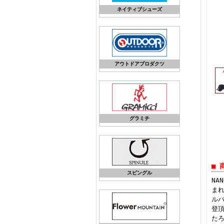
ネイティブシューズ
アウトドアプロダクツ
グラミチ
■ 
スピングル
NA
ま
ルバ
登
た