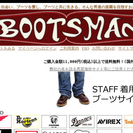
と出会い、ブーツを愛し、ブーツと共に生きる。そんな男達の楽園を目指すお
トをみる
マイページへログイン
ご利用案内
FAQ
お問い合わせ
サイト
ご購入金額11,000円(税込)以上で送料無料！(国
弊社の名を語る悪質海外サイト等にご注意くだ
ND