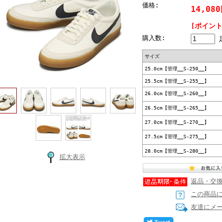
価格:
14,08
[ポイント
購入数:
サイズ
25.0cm【管理__S-250__】
25.5cm【管理__S-255__】
26.0cm【管理__S-260__】
26.5cm【管理__S-265__】
27.0cm【管理__S-270__】
27.5cm【管理__S-275__】
28.0cm【管理__S-280__】
拡大表示
返品・交
この商品
友達にメ