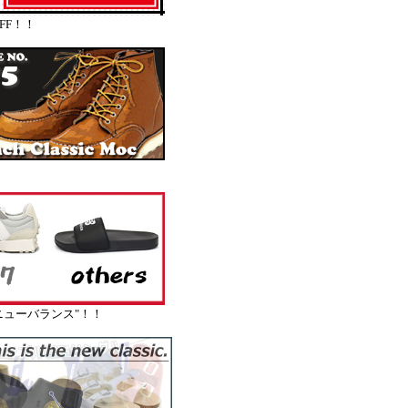
FF！！
ューバランス"！！