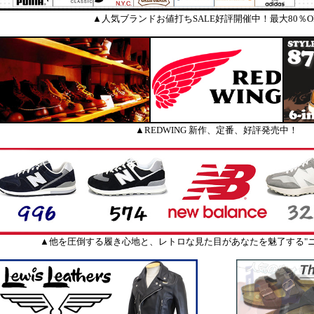
▲人気ブランドお値打ちSALE好評開催中！最大80％O
▲REDWING 新作、定番、好評発売中！
▲他を圧倒する履き心地と、レトロな見た目があなたを魅了する"ニ