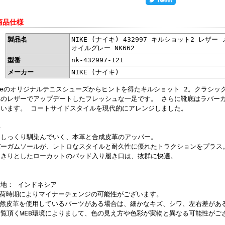
商品仕様
製品名
NIKE (ナイキ) 432997 キルショット2 レザー
オイルグレー NK662
型番
nk-432997-121
メーカー
NIKE (ナイキ)
keのオリジナルテニスシューズからヒントを得たキルショット 2。クラシ
工のレザーでアップデートしたフレッシュな一足です。 さらに靴底はラバー
ています。 コートサイドスタイルを現代的にアレンジしました。
長
にしっくり馴染んでいく、本革と合成皮革のアッパー。
バーガムソールが、レトロなスタイルと耐久性に優れたトラクションをプラス
っきりとしたローカットのパッド入り履き口は、抜群に快適。
産地： インドネシア
入荷時期によりマイナーチェンジの可能性がございます。
天然皮革を使用しているパーツがある場合は、細かなキズ、シワ、左右差があ
ご覧頂くWEB環境によりまして、色の見え方や色彩が実物と異なる可能性がご