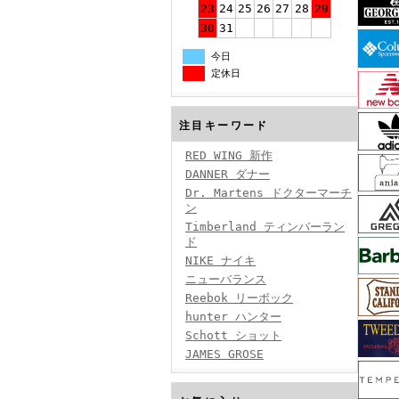
23
24
25
26
27
28
29
30
31
今日
定休日
注目キーワード
RED WING 新作
DANNER ダナー
Dr. Martens ドクターマーチ
ン
Timberland ティンバーラン
ド
NIKE ナイキ
ニューバランス
Reebok リーボック
hunter ハンター
Schott ショット
JAMES GROSE