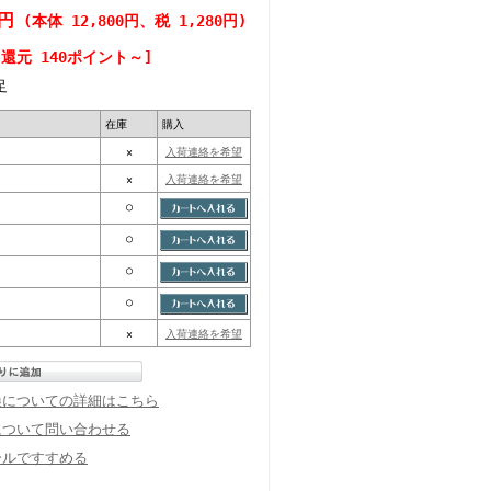
0円
(本体 12,800円、税 1,280円)
還元 140ポイント～]
足
在庫
購入
×
入荷連絡を希望
×
入荷連絡を希望
○
○
○
○
×
入荷連絡を希望
換についての詳細はこちら
について問い合わせる
ールですすめる