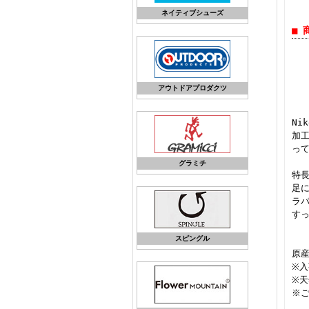
ネイティブシューズ
■ 
アウトドアプロダクツ
Ni
加
っ
グラミチ
特
足
ラ
す
スピングル
原
※
※
※