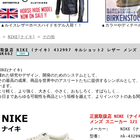
▲ルイスレザーホースハイドモデル入荷！！
▲カラーやディテー
E
>
NIKE(ナイキ)
>
その他
取扱店 NIKE (ナイキ) 432997 キルショット2 レザー メンズ
NK662
NIKE(ナイキ)
優れた研究やデザイン、開発のためのシステムとして、
その最高の成果、商品を世界中のアスリートたちに提供するシンボルとして、"N
います。
より軽く、より強く、大きく、小さく、おもしろく、すばらしく…
今日まであらゆる可能性を商品という垣根を越えて、よりインパクトのある関
正規取扱店 NIKE (ナイ
メンズ スニーカー 121 
メーカー:
NIKE (
型番:
nk-4329