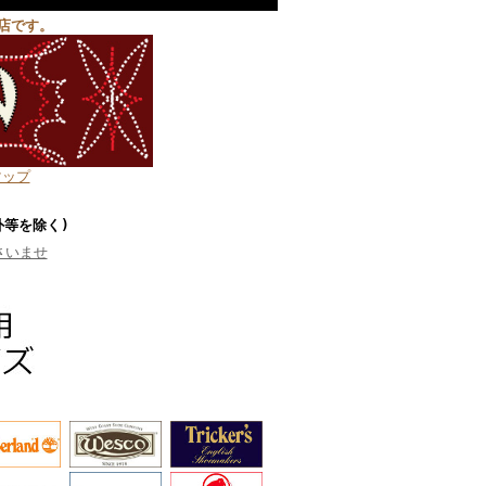
店です。
マップ
外等を除く)
さいませ