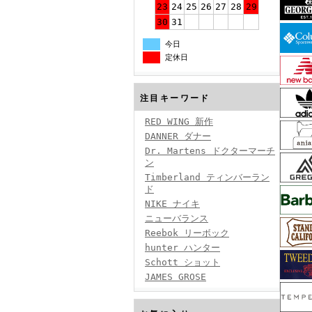
23
24
25
26
27
28
29
30
31
今日
定休日
注目キーワード
RED WING 新作
DANNER ダナー
Dr. Martens ドクターマーチ
ン
Timberland ティンバーラン
ド
NIKE ナイキ
ニューバランス
Reebok リーボック
hunter ハンター
Schott ショット
JAMES GROSE