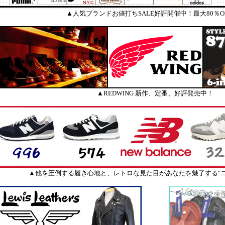
▲人気ブランドお値打ちSALE好評開催中！最大80％O
▲REDWING 新作、定番、好評発売中！
▲他を圧倒する履き心地と、レトロな見た目があなたを魅了する"ニ