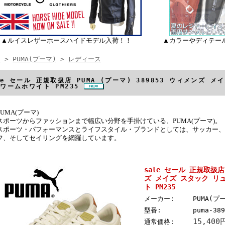
▲ルイスレザーホースハイドモデル入荷！！
▲カラーやディテー
E
>
PUMA(プーマ)
>
レディース
le セール 正規取扱店 PUMA (プーマ) 389853 ウィメンズ 
 ワームホワイト PM235
PUMA(プーマ)
スポーツからファッションまで幅広い分野を手掛けている、PUMA(プーマ)。
スポーツ・パフォーマンスとライフスタイル・ブランドとしては、サッカー、
フ、そしてセイリングを網羅しています。
sale セール 正規取扱店 
ズ メイズ スタック リ
ト PM235
メーカー:
PUMA(プ
型番:
puma-389
15,400
通常価格: