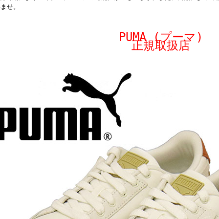
いませ。
PUMA (プーマ)
正規取扱店