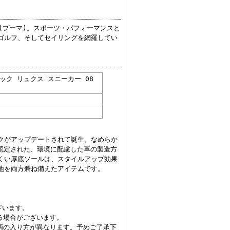
A(プーマ)。スポーツ・パフォーマンスと
ゴルフ、そしてセイリングを網羅してい
スタック リュクス スニーカー 08
クがアップデートされて誕生。なめらか
upに認定された、環境に配慮した革の製造方
くい厚底ソールは、スタイルアップ効果
地を両方兼ね備えたアイテムです。
ざいます。
る場合がございます。
柄の入り方が異なります。予めご了承下