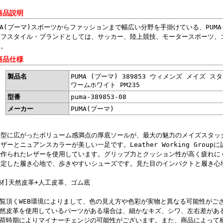
商品説明
MA(プーマ)スポーツからファッションまで幅広い分野を手掛けている、PUM
イフスタイル・ブランドとしては、サッカー、陸上競技、モータースポーツ、
す。
商品仕様
製品名
PUMA (プーマ) 389853 ウィメンズ メイズ 
ワームホワイト PM235
型番
puma-389853-08
メーカー
PUMA(プーマ)
形型に広がったボリューム感満点の厚底ソールが、最大の魅力のメイズスタッ
ザーとニュアンスカラーが美しい一足です。Leather Working Gro
で作られたレザーを使用しています。グリップ力とクッション性が高く疲れに
安定した履き心地で、歩きやすいシューズです。見た目のインパクトと履き心
材]天然皮革+人工皮革、ゴム底
ご覧頂くWEB環境によりまして、色の見え方や色彩が実物と異なる可能性がご
天然皮革を使用しているパーツがある場合は、細かなキズ、シワ、左右差があ
入荷時期によりマイナーチェンジの可能性がございます。また、商品によって