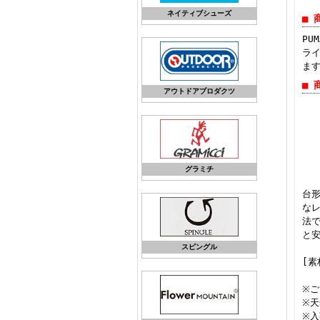
ネイティブシューズ
■ 
PU
ラ
ま
■ 
アウトドアプロダクツ
グラミチ
台
なレ
法
と
スピングル
[素
※
※
※