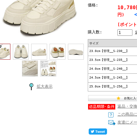
価格:
10,78
<3
円)
[ポイント
購入数:
サイズ
23.0cm【管理__S-230__】
23.5cm【管理__S-235__】
24.0cm【管理__S-240__】
24.5cm【管理__S-245__】
拡大表示
25.0cm【管理__S-250__】
返品・交
この商品
友達にメ