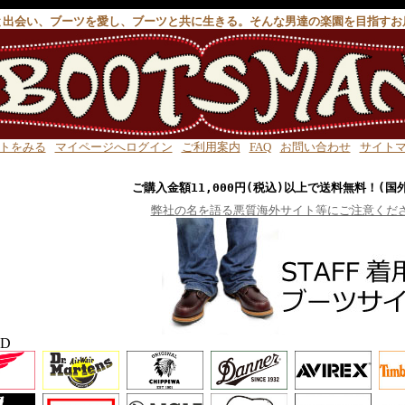
と出会い、ブーツを愛し、ブーツと共に生きる。そんな男達の楽園を目指すお
トをみる
マイページへログイン
ご利用案内
FAQ
お問い合わせ
サイト
ご購入金額11,000円(税込)以上で送料無料！(国
弊社の名を語る悪質海外サイト等にご注意くだ
ND