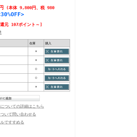
0円
(本体 9,800円、税 980
0%OFF>
還元 107ポイント～]
足
在庫
購入
×
×
○
○
×
換についての詳細はこちら
について問い合わせる
ールですすめる