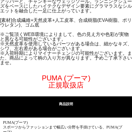
アッパーと、チャンキーなウェッジソール。ランニングシュー
ズをベースにしたハイテクなデザイン要素にグラマラスなシル
エットを融合した一足に仕上がっています。
[素材]合成繊維+天然皮革+人工皮革、合成樹脂(EVA樹脂、ポリ
ウレタン)、ゴム底
※ご覧頂くWEB環境によりまして、色の見え方や色彩が実物
と異なる可能性がございます。
※天然皮革を使用しているパーツがある場合は、細かなキズ、
シワ、左右差がある場合がございます。
※入荷時期によりマイナーチェンジの可能性がございます。ま
た、商品によって柄の入り方が異なります。予めご了承下さい
ませ。
PUMA (プーマ)
正規取扱店
商品説明
PUMA(プーマ)
スポーツからファッションまで幅広い分野を手掛けている、PUMA(プ
ーマ)。