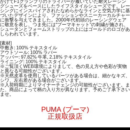
かけてF1グランプリのドライバーが履いていた耐火レーシン
グシューズをベースにしたライフスタイルシューズです。レー
シングにインスパイアされたなめらかなラインと空気力学に基
づいたデザインにより、ファッションやスニーカーカルチャー
に衝撃を与えてきました。2000年代初頭のレーシングウェア
に敬意を表し、つま先には“プーマキャット”の刺繍が施され、
シュータンとフォームストリップの上にはゴールドのロゴがあ
しらわれています。
[素材]
中敷き: 100% テキスタイル
アウトソール: 100% ラバー
アッパー: 97.82% 牛革, 2.18% テキスタイル
ライニング: 100% テキスタイル
※ご覧頂くWEB環境によりまして、色の見え方や色彩が実物
と異なる可能性がございます。
※天然皮革を使用しているパーツがある場合は、細かなキズ、
シワ、左右差がある場合がございます。
※入荷時期によりマイナーチェンジの可能性がございます。ま
た、商品によって柄の入り方が異なります。予めご了承下さい
ませ。
PUMA (プーマ)
正規取扱店