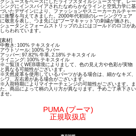
グシューズをベースにしたライフスタイルシューズです。レー
シングにインスパイアされたなめらかなラインと空気力学に基
づいたデザインにより、ファッションやスニーカーカルチャー
に衝撃を与えてきました。2000年代初頭のレーシングウェア
に敬意を表し、つま先には“プーマキャット”の刺繍が施され、
シュータンとフォームストリップの上にはゴールドのロゴがあ
しらわれています。
[素材]
中敷き: 100% テキスタイル
アウトソール: 100% ラバー
アッパー: 97.82% 牛革, 2.18% テキスタイル
ライニング: 100% テキスタイル
※ご覧頂くWEB環境によりまして、色の見え方や色彩が実物
と異なる可能性がございます。
※天然皮革を使用しているパーツがある場合は、細かなキズ、
シワ、左右差がある場合がございます。
※入荷時期によりマイナーチェンジの可能性がございます。ま
た、商品によって柄の入り方が異なります。予めご了承下さい
ませ。
PUMA (プーマ)
正規取扱店