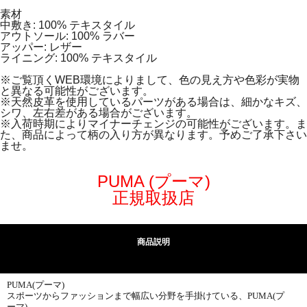
素材
中敷き: 100% テキスタイル
アウトソール: 100% ラバー
アッパー: レザー
ライニング: 100% テキスタイル
※ご覧頂くWEB環境によりまして、色の見え方や色彩が実物
と異なる可能性がございます。
※天然皮革を使用しているパーツがある場合は、細かなキズ、
シワ、左右差がある場合がございます。
※入荷時期によりマイナーチェンジの可能性がございます。ま
た、商品によって柄の入り方が異なります。予めご了承下さい
ませ。
PUMA (プーマ)
正規取扱店
商品説明
PUMA(プーマ)
スポーツからファッションまで幅広い分野を手掛けている、PUMA(プ
ーマ)。