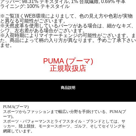
アッパー: 98.31% テキスタイル, 1% 合成繊維, 0.69% 牛革
ライニング: 100% テキスタイル
※ご覧頂くWEB環境によりまして、色の見え方や色彩が実物
と異なる可能性がございます。
※天然皮革を使用しているパーツがある場合は、細かなキズ、
シワ、左右差がある場合がございます。
※入荷時期によりマイナーチェンジの可能性がございます。ま
た、商品によって柄の入り方が異なります。予めご了承下さい
ませ。
PUMA (プーマ)
正規取扱店
商品説明
PUMA(プーマ)
スポーツからファッションまで幅広い分野を手掛けている、PUMA(プ
ーマ)。
スポーツ・パフォーマンスとライフスタイル・ブランドとしては、サ
ッカー、陸上競技、モータースポーツ、ゴルフ、そしてセイリングを
網羅しています。