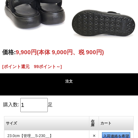
価格:
9,900円
(本体 9,000円、税 900円)
[ポイント還元 99ポイント～]
注文
購入数:
足
在
サイズ
カート
庫
×
23.0cm【管理__S-230__】
入荷連絡を希望