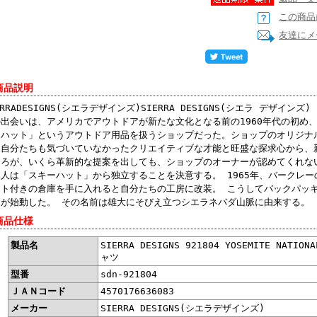
この商品
友達にメ
商品説明
ERRADESIGNS(シエラデザインズ)SIERRA DESIGNS(シエラ デザ
の出会いは、アメリカでアウトドアが新たな文化となる前の1960年代の初め
ーハット」というアウトドア用品を扱うショップだった。ショップのオリジナ
、自分たちも気づいていなかったクリエイティブな才能と旺盛な探求心から、
ころが、いくら革新的な提案を出しても、ショップのオーナーが認めてくれな
二人は「スキーハット」から独立することを決意する。 1965年、バークレ
フト付きの倉庫を手に入れると自分たちの工房に改装。 こうしてバックパッ
』が始動した。 その名前は雄大にそびえ立つシエラネバダ山脈に由来する。
商品仕様
製品名
SIERRA DESIGNS 921804 YOSEMITE NAT
ャツ
型番
sdn-921804
ＪＡＮコード
4570176636083
メーカー
SIERRA DESIGNS(シエラデザインズ)