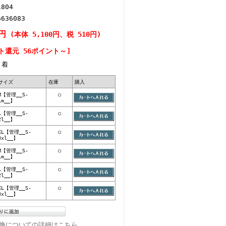
1804
6636083
0円
(本体 5,100円、税 510円)
ト還元 56ポイント～]
着
サイズ
在庫
購入
M【管理__S-
○
1m__】
L【管理__S-
○
2l__】
XL【管理__S-
○
3xl__】
M【管理__S-
○
1m__】
L【管理__S-
○
2l__】
XL【管理__S-
○
3xl__】
換についての詳細はこちら