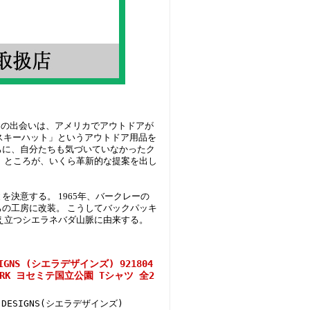
ソンとの出会いは、アメリカでアウトドアが
スキーハット」というアウトドア用品を
ちに、自分たちも気づいていなかったク
 ところが、いくら革新的な提案を出し
決意する。 1965年、バークレーの
の工房に改装。 こうしてバックパッキ
え立つシエラネバダ山脈に由来する。
IGNS (シエラデザインズ) 921804
L PARK ヨセミテ国立公園 Tシャツ 全2
A DESIGNS(シエラデザインズ)