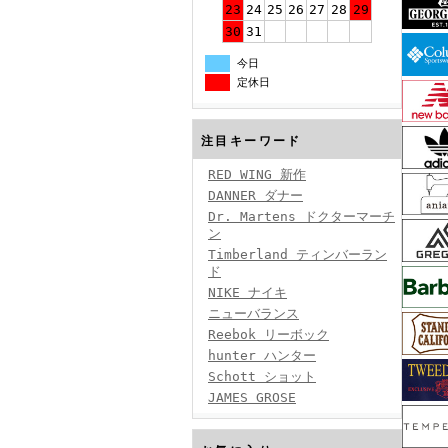
23
24
25
26
27
28
29
30
31
今日
定休日
注目キーワード
RED WING 新作
DANNER ダナー
Dr. Martens ドクターマーチ
ン
Timberland ティンバーラン
ド
NIKE ナイキ
ニューバランス
Reebok リーボック
hunter ハンター
Schott ショット
JAMES GROSE