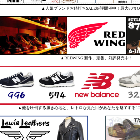
▲人気ブランドお値打ちSALE好評開催中！最大80％O
▲REDWING 新作、定番、好評発売中！
▲他を圧倒する履き心地と、レトロな見た目があなたを魅了する"ニ