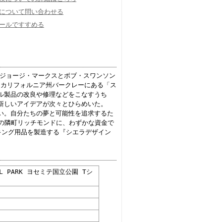
について問い合わせる
ールですすめる
インズ) ジョージ・マークスとボブ・スワンソン
、カリフォルニア州バークレーにある「ス
ル製品の改良や修理などをこなすうち
新しいアイデアが次々とひらめいた。
い。自分たちの夢と可能性を追求するた
ーの隣町リッチモンドに、わずかな資金で
キング用品を製造する『シエラデザイン
IONAL PARK ヨセミテ国立公園 Tシ