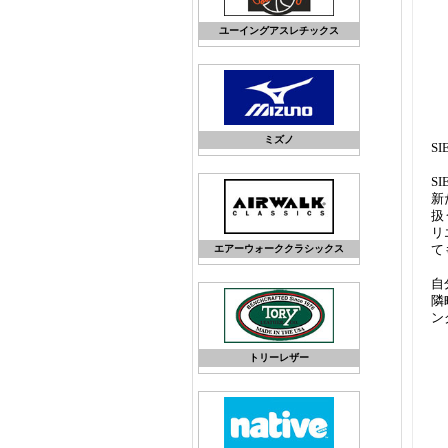
ユーイングアスレチックス
ミズノ
S
S
新
扱
リ
て
エアーウォーククラシックス
自
隣
ン
トリーレザー