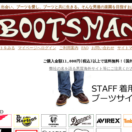
と出会い、ブーツを愛し、ブーツと共に生きる。そんな男達の楽園を目指すお
トをみる
マイページへログイン
ご利用案内
FAQ
お問い合わせ
サイト
ご購入金額11,000円(税込)以上で送料無料！(国
弊社の名を語る悪質海外サイト等にご注意くだ
ND