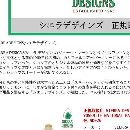
IERRADESIGNS(シエラデザインズ)
IERRA DESIGNS(シエラ デザインズ) ジョージ・マークスとボブ・スワン
たな文化となる前の1960年代の初め、カリフォルニア州バークレーにある「
うショップだった。ショップのオリジナル製品の改良や修理などをこなすう
エイティブな才能と旺盛な探求心から、新しいアイデアが次々とひらめいた。
も、ショップのオーナーが認めてくれない。
分たちの夢と可能性を追求するため二人は「スキーハット」から独立することを
町リッチモンドに、わずかな資金でロフト付きの倉庫を手に入れると自分たち
グ用品を製造する『シエラデザインズ』が始動した。 その名前は雄大にそび
正規取扱店 SIERRA DES
YOSEMITE NATIONA
色 SD026
メーカー:
SIERR