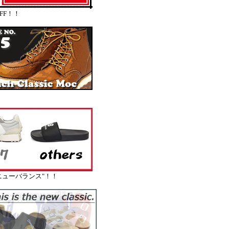
FF！！
ューバランス"！！