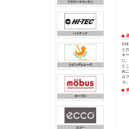
フラワーマウンテン
ハイテック
■ 
SI
と
キ
に
スピングルムーヴ
と
め
ロ
ズ
■ 
モーブス
エコー