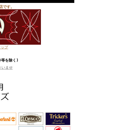
店です。
マップ
外等を除く)
さいませ