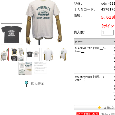
型番:
sdn-92
ＪＡＮコード:
457017
価格:
5,61
[ポイン
購入数:
カラー
BLACKxWHITE【管理__S-
bkwh__】
WHITExGREEN【管理__S-
whgr__】
拡大表示
返品・交