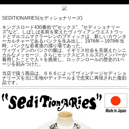
SEDITIONARIES(セディショナリーズ)
キングスロード430番街で”セックス”、”セディショナリー
ズ”など、しばしば名前を変えたヴィヴィアンウエストウッ
ドとマルコムマクラーレンのブティックは、新しいカウンタ
ーカルチャーであるパンクを生み出し、1976年～1979年当
時、パンクな若者達の溜り場であった。
ヴィヴィアンのパンクの服は、イギリス社会を見据えたシニ
カルなメッセージ、さらにセックスピストルズのメンバーが
着用したことで人々を挑発し、ロックンロールの歴史の1ペ
ージを刻みつけた。
当店で扱う商品は、６６６によってヴィンテージセディショ
ナリーズを元に生地やディテールまで忠実に再現された復刻
品です。