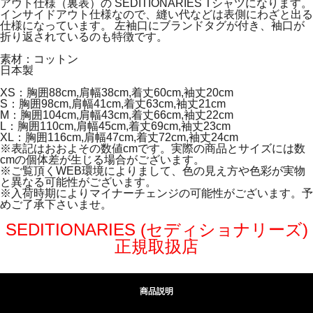
アウト仕様（裏表）の SEDITIONARIES Tシャツになります。
インサイドアウト仕様なので、縫い代などは表側にわざと出る
仕様になっています。 左袖口にブランドタグが付き、袖口が
折り返されているのも特徴です。
素材：コットン
日本製
XS：胸囲88cm,肩幅38cm,着丈60cm,袖丈20cm
S：胸囲98cm,肩幅41cm,着丈63cm,袖丈21cm
M：胸囲104cm,肩幅43cm,着丈66cm,袖丈22cm
L：胸囲110cm,肩幅45cm,着丈69cm,袖丈23cm
XL：胸囲116cm,肩幅47cm,着丈72cm,袖丈24cm
※表記はおおよその数値cmです。実際の商品とサイズには数
cmの個体差が生じる場合がございます。
※ご覧頂くWEB環境によりまして、色の見え方や色彩が実物
と異なる可能性がございます。
※入荷時期によりマイナーチェンジの可能性がございます。予
めご了承下さいませ。
SEDITIONARIES (セディショナリーズ)
正規取扱店
商品説明