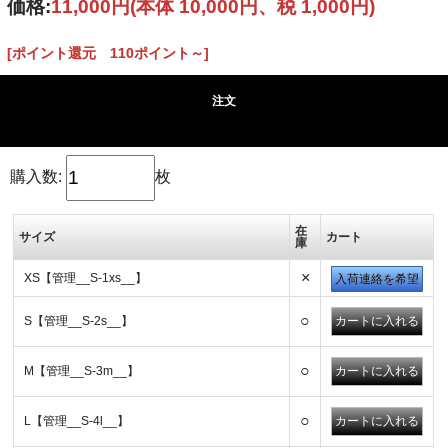
価格:
11,000円
(本体 10,000円、税 1,000円)
[ポイント還元 110ポイント～]
注文
購入数:
枚
在
サイズ
カート
庫
×
XS【管理__S-1xs__】
入荷連絡を希望
○
S【管理__S-2s__】
○
M【管理__S-3m__】
○
L【管理__S-4l__】