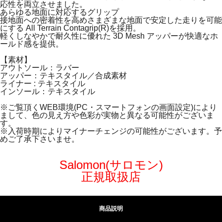
応性を両立させました。
あらゆる地面に対応するグリップ
接地面への密着性を高めさまざまな地面で安定した走りを可能
にする All Terrain Contagrip(R)を採用。
軽くしなやかで耐久性に優れた 3D Mesh アッパーが快適なホ
ールド感を提供。
【素材】
アウトソール：ラバー
アッパー：テキスタイル／合成素材
ライナー : テキスタイル
インソール：テキスタイル
※ご覧頂くWEB環境(PC・スマートフォンの画面設定)により
まして、色の見え方や色彩が実物と異なる可能性がございま
す。
※入荷時期によりマイナーチェンジの可能性がございます。予
めご了承下さいませ。
Salomon(サロモン)
正規取扱店
商品説明