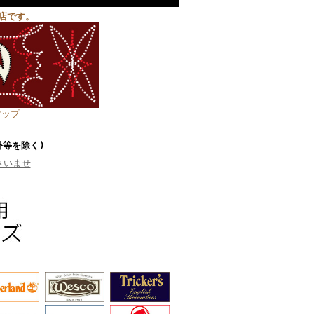
店です。
マップ
外等を除く)
さいませ