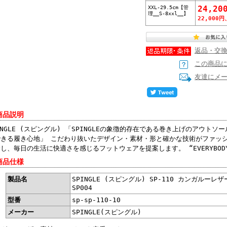
XXL-29.5cm【管
24,20
理__S-8xxl__】
22,000円
返品・交
この商品
友達にメ
商品説明
INGLE (スピングル) 「SPINGLEの象徴的存在である巻き上げのアウト
できる履き心地」 こだわり抜いたデザイン・素材・形と確かな技術がファッ
し、毎日の生活に快適さを感じるフットウェアを提案します。 “EVERYBODY FEEL
商品仕様
製品名
SPINGLE (スピングル) SP-110 カンガルーレ
SP004
型番
sp-sp-110-10
メーカー
SPINGLE(スピングル)