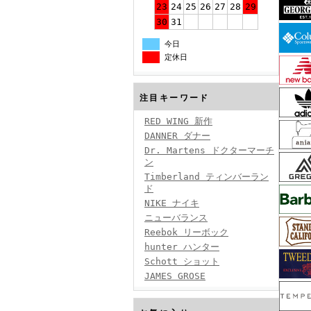
23
24
25
26
27
28
29
30
31
今日
定休日
注目キーワード
RED WING 新作
DANNER ダナー
Dr. Martens ドクターマーチ
ン
Timberland ティンバーラン
ド
NIKE ナイキ
ニューバランス
Reebok リーボック
hunter ハンター
Schott ショット
JAMES GROSE