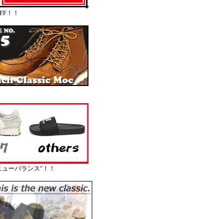
FF！！
ューバランス"！！