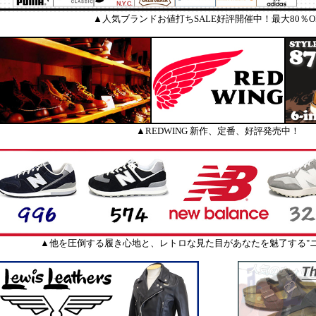
▲人気ブランドお値打ちSALE好評開催中！最大80％O
▲REDWING 新作、定番、好評発売中！
▲他を圧倒する履き心地と、レトロな見た目があなたを魅了する"ニ