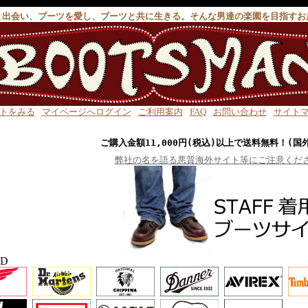
と出会い、ブーツを愛し、ブーツと共に生きる。そんな男達の楽園を目指すお
トをみる
マイページへログイン
ご利用案内
FAQ
お問い合わせ
サイト
ご購入金額11,000円(税込)以上で送料無料！(国
弊社の名を語る悪質海外サイト等にご注意くだ
ND