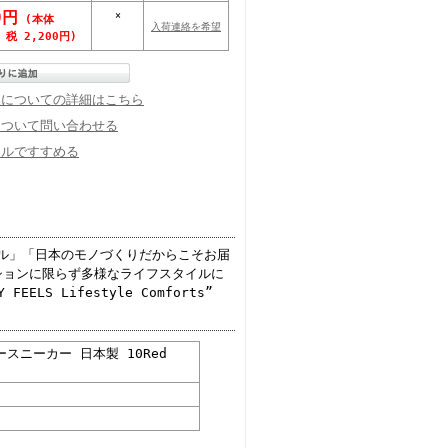
0円
×
(本体
入荷連絡を希望
、税 2,200円)
換についての詳細はこちら
について問い合わせる
ールですすめる
ソール」「日本のモノづくりだからこそお届
ションに限らず多様なライフスタイルに
S Lifestyle Comforts”
ザースニーカー 日本製 10Red