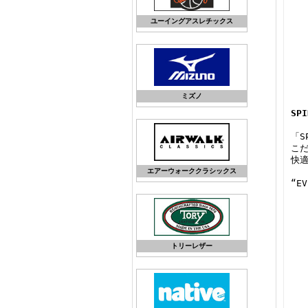
ユーイングアスレチックス
ミズノ
SP
「S
こ
快
エアーウォーククラシックス
“EV
トリーレザー