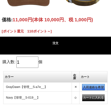
価格:
11,000円
(本体 10,000円、税 1,000円)
[ポイント還元 110ポイント～]
注文
購入数:
個
在
カラー
カート
庫
×
GrayDawn【管理__S-a7e__】
入荷連絡を希望
○
Navy【管理__S-019__】