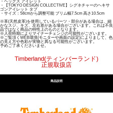
・ヘックス アイレット
・【TOKYO DESIGN COLLECTIVE】シグネチャーのヘキサ
ゴンアイレット タブ
・サイズ：58cmから調整可能 ブリム幅7.5cm 高さ10.5cm
※革(天然皮革)を使用しているパーツ・部分がある場合は、細
かなスジ、キズ、左右差がある場合がございます。これは不良
品ではなく商品の特性上のものとなります。
※入荷時期によりマイナーチェンジの可能性がございます。
※ご覧頂くWEB環境(モニターや画面の設定)によりまして、色
の見え方や色彩が実物と異なる可能性がございます。
予めご了承くださいませ。
Timberland(ティンバーランド)
正規取扱店
商品説明