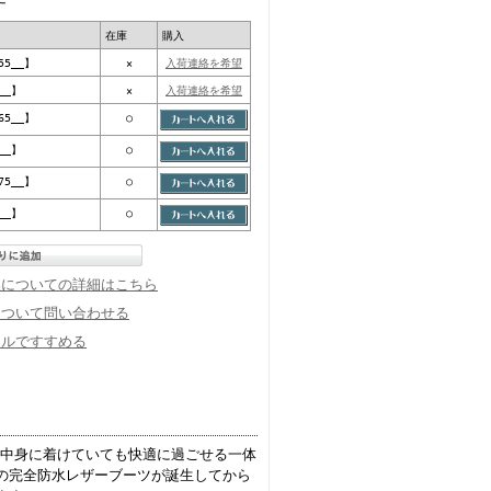
在庫
購入
55__】
×
入荷連絡を希望
__】
×
入荷連絡を希望
65__】
○
__】
○
75__】
○
__】
○
換についての詳細はこちら
について問い合わせる
ールですすめる
１日中身に着けていても快適に過ごせる一体
の完全防水レザーブーツが誕生してから