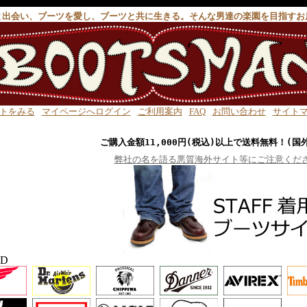
と出会い、ブーツを愛し、ブーツと共に生きる。そんな男達の楽園を目指すお
トをみる
マイページへログイン
ご利用案内
FAQ
お問い合わせ
サイト
ご購入金額11,000円(税込)以上で送料無料！(国
弊社の名を語る悪質海外サイト等にご注意くだ
ND