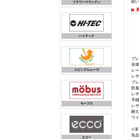
続
フラワーマウンテン
■ 
ハイテック
プレ
全体
スピングルムーヴ
レ
レ
プレ
防
レ
手
モーブス
レ
耐
ワイ
※
良
エコー