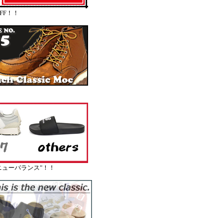
FF！！
ューバランス"！！