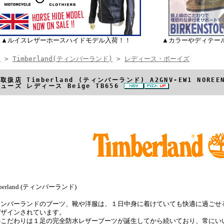
▲ルイスレザーホースハイドモデル入荷！！
▲カラーやディテー
E
>
Timberland(ティンバーランド)
>
レディース・ボーイズ
取扱店 Timberland (ティンバーランド) A2GNV-EW1 NORE
ューズ レディース Beige TB656
mberland (ティンバーランド)
ィンバーランドのブーツ、靴や洋服は、１日中身に着けていても快適に過ごせ
デザインされています。
のこだわりは１足の完全防水レザーブーツが誕生してから続いており、常にい