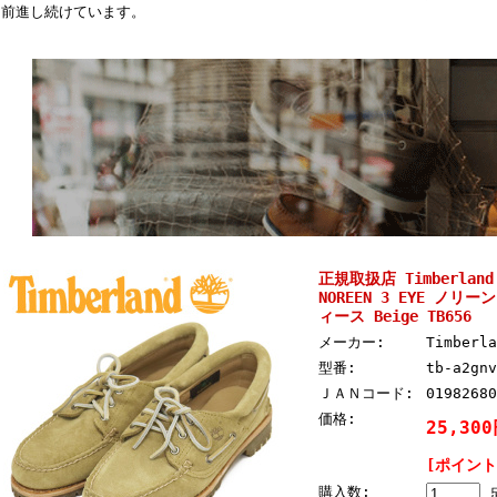
々前進し続けています。
正規取扱店 Timberlan
NOREEN 3 EYE ノ
ィース Beige TB656
メーカー:
Timber
型番:
tb-a2gnv
ＪＡＮコード:
01982680
価格:
25,30
[ポイント
購入数: