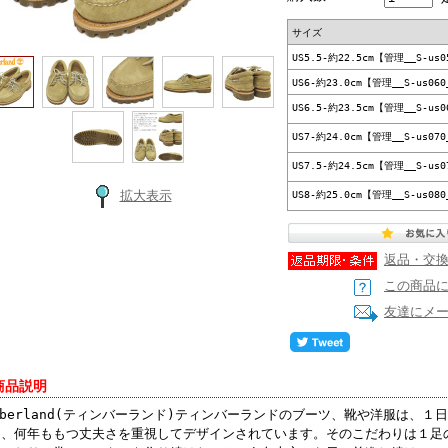
サイズ
US5.5-約22.5cm【管理__S-us0
US6-約23.0cm【管理__S-us060
US6.5-約23.5cm【管理__S-us0
US7-約24.0cm【管理__S-us070
US7.5-約24.5cm【管理__S-us0
拡大表示
US8-約25.0cm【管理__S-us080
返品・交
この商品
友達にメ
商品説明
mberland(ティンバーランド)ティンバーランドのブーツ、靴や洋服は、
と、何年ももつ丈夫さを重視してデザインされています。そのこだわりは１足