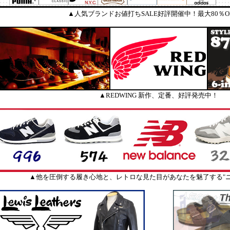
▲人気ブランドお値打ちSALE好評開催中！最大80％O
▲REDWING 新作、定番、好評発売中！
▲他を圧倒する履き心地と、レトロな見た目があなたを魅了する"ニ