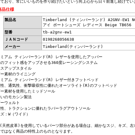
いており、常にいいものを作り続けたいという向上心から日々前進し続けてい
商品仕様
製品名
Timberland (ティンバーランド) A2GNV-EW1 
アイ ボートシューズ レディース Beige TB656
型番
tb-a2gnv-ew1
ＪＡＮコード
0198268056638
メーカー
Timberland(ティンバーランド)
ミアム ティンバーランド(R) レザーを使用したアッパー
のフィット感をアップさせる360度レーシングシステム
ースアップスタイル
ザー素材のライニング
ミアム ティンバーランド(R) レザー付きフットベッド
臭性、通気性、衝撃吸収性に優れたオーソライト(R)のフットベッド
ザー素材を使用したミッドソール
縫いのモカシン製法
ザーウェルト
久性、トラクションに優れたラバーラグアウトソール
ズ：W（ワイド）
革(天然皮革)を使用しているパーツ部分がある場合は、細かなスジ、キズ、左
品ではなく商品の特性上のものとなります。