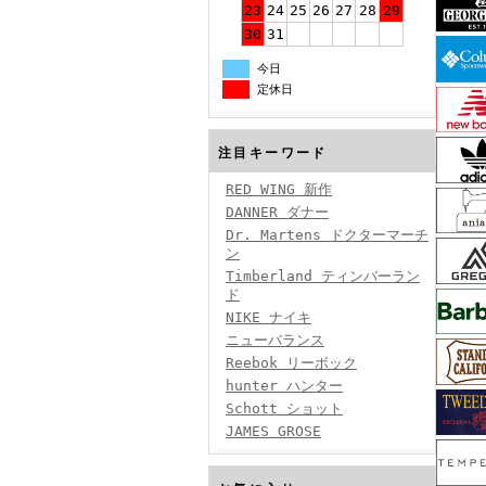
23
24
25
26
27
28
29
30
31
今日
定休日
注目キーワード
RED WING 新作
DANNER ダナー
Dr. Martens ドクターマーチ
ン
Timberland ティンバーラン
ド
NIKE ナイキ
ニューバランス
Reebok リーボック
hunter ハンター
Schott ショット
JAMES GROSE