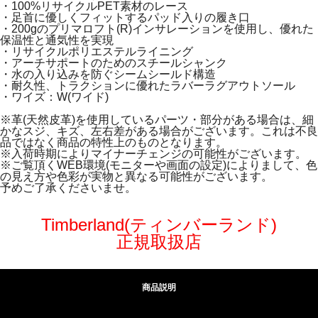
・100%リサイクルPET素材のレース
・足首に優しくフィットするパッド入りの履き口
・200gのプリマロフト(R)インサレーションを使用し、優れた
保温性と通気性を実現
・リサイクルポリエステルライニング
・アーチサポートのためのスチールシャンク
・水の入り込みを防ぐシームシールド構造
・耐久性、トラクションに優れたラバーラグアウトソール
・ワイズ：W(ワイド)
※革(天然皮革)を使用しているパーツ・部分がある場合は、細
かなスジ、キズ、左右差がある場合がございます。これは不良
品ではなく商品の特性上のものとなります。
※入荷時期によりマイナーチェンジの可能性がございます。
※ご覧頂くWEB環境(モニターや画面の設定)によりまして、色
の見え方や色彩が実物と異なる可能性がございます。
予めご了承くださいませ。
Timberland(ティンバーランド)
正規取扱店
商品説明