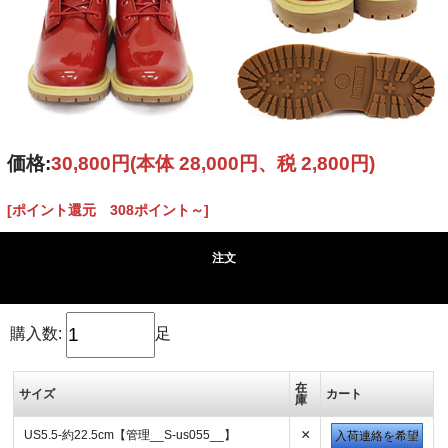
価格:
30,800円
(本体 28,000円、税 2,800円)
[ポイント還元 308ポイント～]
注文
購入数:
足
在
サイズ
カート
庫
×
US5.5-約22.5cm【管理__S-us055__】
入荷連絡を希望