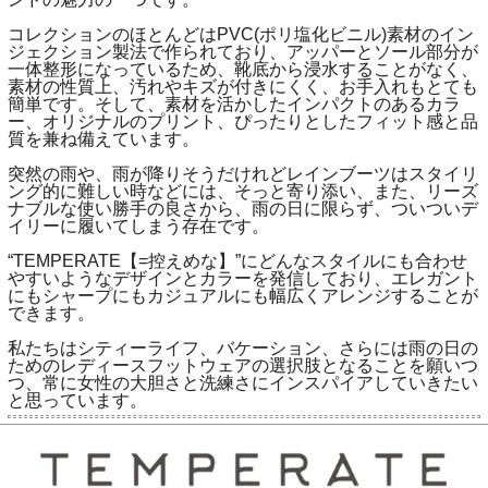
コレクションのほとんどはPVC(ポリ塩化ビニル)素材のイン
ジェクション製法で作られており、アッパーとソール部分が
一体整形になっているため、靴底から浸水することがなく、
素材の性質上、汚れやキズが付きにくく、お手入れもとても
簡単です。そして、素材を活かしたインパクトのあるカラ
ー、オリジナルのプリント、ぴったりとしたフィット感と品
質を兼ね備えています。
突然の雨や、雨が降りそうだけれどレインブーツはスタイリ
ング的に難しい時などには、そっと寄り添い、また、リーズ
ナブルな使い勝手の良さから、雨の日に限らず、ついついデ
イリーに履いてしまう存在です。
“TEMPERATE【=控えめな】”にどんなスタイルにも合わせ
やすいようなデザインとカラーを発信しており、エレガント
にもシャープにもカジュアルにも幅広くアレンジすることが
できます。
私たちはシティーライフ、バケーション、さらには雨の日の
ためのレディースフットウェアの選択肢となることを願いつ
つ、常に女性の大胆さと洗練さにインスパイアしていきたい
と思っています。