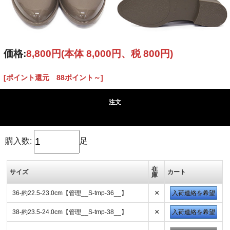
価格:
8,800円
(本体 8,000円、税 800円)
[ポイント還元 88ポイント～]
注文
購入数:
足
在
サイズ
カート
庫
×
36-約22.5-23.0cm【管理__S-tmp-36__】
入荷連絡を希望
×
38-約23.5-24.0cm【管理__S-tmp-38__】
入荷連絡を希望