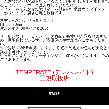
ゴム素材のベロが施されているので、雨の日に両手を煩わされ
ることなく、スポッと足入れしていただけます。
ディテールを効かせた織りネーム付きの中敷はカップインソー
ル形状なので、履き心地も抜群です。
素材：PVC（ポリ塩化ビニル）
HEEL: 20mm
片足の重さ(38サイズ): 265g
※一般的なヨーロピアンサイズ表記と実寸CMが異なりますた
め、掲載されているサイズ表画像の参考足長をご参照くださ
い。
※ご覧頂くWEB環境によりまして,色の見え方や色彩が実物と
異なる可能性がございます。
※入荷時によりマイナーチェンジの可能性がございます。予め
ご了承下さいませ。
TEMPERATE (テンパレイト)
正規取扱店
商品説明