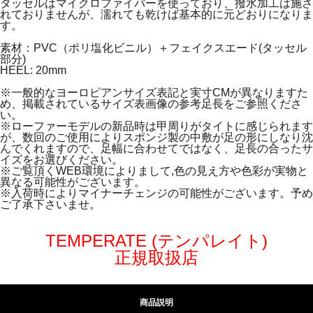
タッセルはマイクロファイバーを使っており、撥水加工は施さ
れておりませんが、濡れても乾けば基本的に元どおりになりま
す。
素材：PVC（ポリ塩化ビニル）＋フェイクスエード(タッセル
部分)
HEEL: 20mm
※一般的なヨーロピアンサイズ表記と実寸CMが異なりますた
め、掲載されているサイズ表画像の参考足長をご参照くださ
い。
※ローファーモデルの新品時は甲周りがタイトに感じられます
が、数回のご使用によりスポンジ製の中敷が足の形にしなり沈
んでくれますので、足幅に合わせてではなく、足長の合ったサ
イズをお選びください。
※ご覧頂くWEB環境によりまして,色の見え方や色彩が実物と
異なる可能性がございます。
※入荷時によりマイナーチェンジの可能性がございます。予め
ご了承下さいませ。
TEMPERATE (テンパレイト)
正規取扱店
商品説明