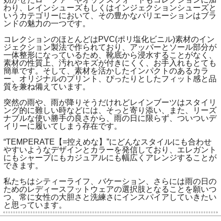
わり、レインシューズもしくはインジェクションシューズと
いうカテゴリーにおいて、その豊かなバリエーションはブラ
ンドの魅力の一つです。
コレクションのほとんどはPVC(ポリ塩化ビニル)素材のイン
ジェクション製法で作られており、アッパーとソール部分が
一体整形になっているため、靴底から浸水することがなく、
素材の性質上、汚れやキズが付きにくく、お手入れもとても
簡単です。そして、素材を活かしたインパクトのあるカラ
ー、オリジナルのプリント、ぴったりとしたフィット感と品
質を兼ね備えています。
突然の雨や、雨が降りそうだけれどレインブーツはスタイリ
ング的に難しい時などには、そっと寄り添い、また、リーズ
ナブルな使い勝手の良さから、雨の日に限らず、ついついデ
イリーに履いてしまう存在です。
“TEMPERATE【=控えめな】”にどんなスタイルにも合わせ
やすいようなデザインとカラーを発信しており、エレガント
にもシャープにもカジュアルにも幅広くアレンジすることが
できます。
私たちはシティーライフ、バケーション、さらには雨の日の
ためのレディースフットウェアの選択肢となることを願いつ
つ、常に女性の大胆さと洗練さにインスパイアしていきたい
と思っています。