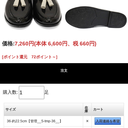
価格:
7,260円
(本体 6,600円、税 660円)
[ポイント還元 72ポイント～]
注文
購入数:
足
在
サイズ
カート
庫
×
36-約22.5cm【管理__S-tmp-36__】
入荷連絡を希望