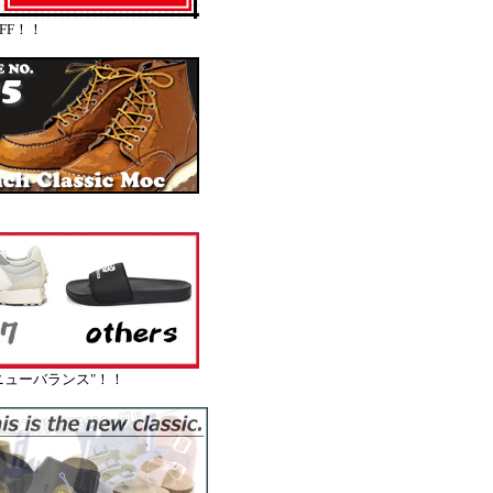
FF！！
ューバランス"！！