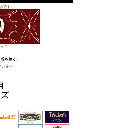
店です。
マップ
外等を除く)
さいませ