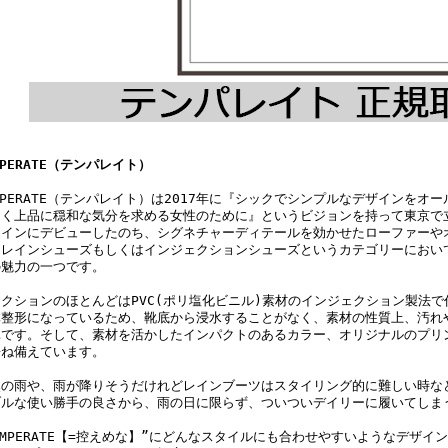
MPERATE（テンパレイト）
MPERATE（テンパレイト）は2017年に『シックでシンプルなデザインを
よく上品に穏和な気分を求める女性のために』というビジョンを持って東京で
メインにデビューしたのち、シグネチャーディテールを効かせたローファーや
、レインシューズもしくはインジェクションシューズというカテゴリーにおい
の魅力の一つです。
レクションのほとんどはPVC(ポリ塩化ビニル)素材のインジェクション製法
体整形になっているため、靴底から浸水することがなく、素材の性質上、汚れ
単です。そして、素材を活かしたインパクトのあるカラー、オリジナルのプリ
兼ね備えています。
然の雨や、雨が降りそうだけれどレインブーツはスタイリング的に難しい時な
ブルな使い勝手の良さから、雨の日に限らず、ついついデイリーに履いてしま
EMPERATE【=控えめな】”にどんなスタイルにも合わせやすいようなデザ