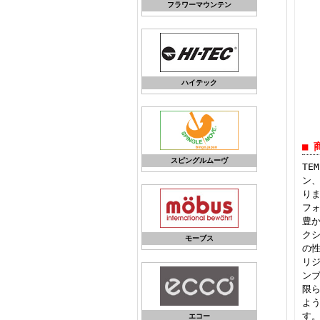
フラワーマウンテン
ハイテック
■ 
スピングルムーヴ
TE
ン
り
フ
豊か
ク
モーブス
の
リ
ン
限ら
よ
す
エコー