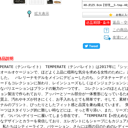
40-約25.0cm【管理__S-tmp-40
拡大表示
返品・交
この商品
友達にメ
商品説明
MPERATE（テンパレイト） TEMPERATE（テンパレイト）は2017年に
、オールオケージョンで、ほどよく上品に穏和な気分を求める女性のために』
ました。 バレリーナモデルをメインにデビューしたのち、シグネチャーディ
ォードもコレクションに加わり、レインシューズもしくはインジェクションシ
なバリエーションはブランドの魅力の一つです。 コレクションのほとんどは
ション製法で作られており、アッパーとソール部分が一体整形になっているた
性質上、汚れやキズが付きにくく、お手入れもとても簡単です。そして、素材
ジナルのプリント、ぴったりとしたフィット感と品質を兼ね備えています。 
ブーツはスタイリング的に難しい時などには、そっと寄り添い、また、リーズ
ず、ついついデイリーに履いてしまう存在です。 “TEMPERATE【=控え
うなデザインとカラーを発信しており、エレガントにもシャープにもカジュア
。 私たちはシティーライフ、バケーション、さらには雨の日のためのレディ