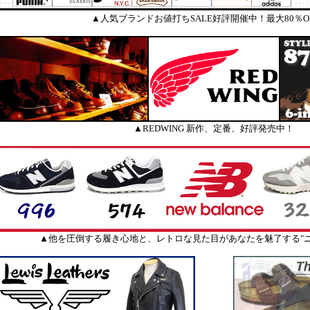
▲人気ブランドお値打ちSALE好評開催中！最大80％O
▲REDWING 新作、定番、好評発売中！
▲他を圧倒する履き心地と、レトロな見た目があなたを魅了する"ニ