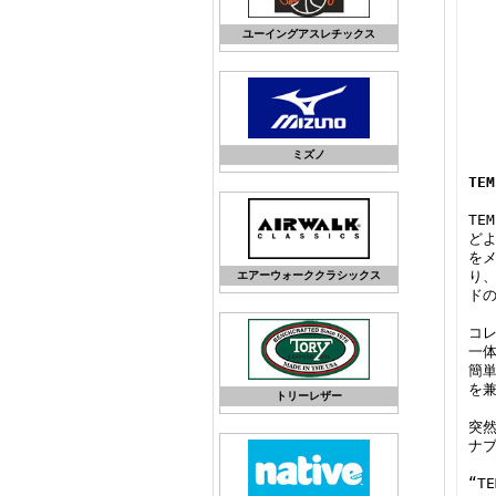
ユーイングアスレチックス
ミズノ
TE
TE
ど
を
り
エアーウォーククラシックス
ド
コ
一
簡
を
トリーレザー
突
ナ
“T