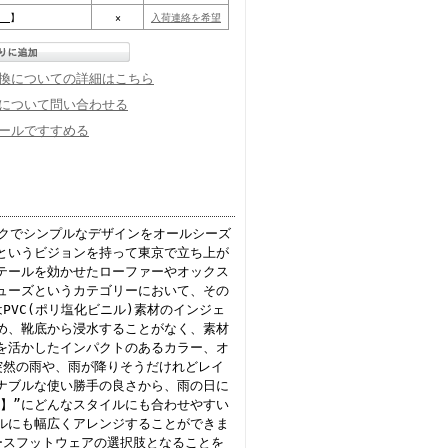
__】
×
入荷連絡を希望
換についての詳細はこちら
について問い合わせる
ールですすめる
『シックでシンプルなデザインをオールシーズ
というビジョンを持って東京で立ち上が
テールを効かせたローファーやオックス
ューズというカテゴリーにおいて、その
PVC(ポリ塩化ビニル)素材のインジェ
め、靴底から浸水することがなく、素材
を活かしたインパクトのあるカラー、オ
突然の雨や、雨が降りそうだけれどレイ
ナブルな使い勝手の良さから、雨の日に
めな】”にどんなスタイルにも合わせやすい
ルにも幅広くアレンジすることができま
ースフットウェアの選択肢となることを