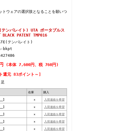
ットウェアの選択肢となることを願いつ
E (テンパレイト) UTA ポータブルス
CK PATENT TMP016
RATE(テンパレイト)
a-bkpt
3427486
0円
(本体 7,600円、税 760円)
ト還元 83ポイント～]
足
在庫
購入
__】
×
入荷連絡を希望
__】
×
入荷連絡を希望
__】
×
入荷連絡を希望
__】
×
入荷連絡を希望
__】
×
入荷連絡を希望