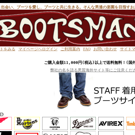
と出会い、ブーツを愛し、ブーツと共に生きる。そんな男達の楽園を目指すお
トをみる
マイページへログイン
ご利用案内
FAQ
お問い合わせ
サイト
ご購入金額11,000円(税込)以上で送料無料！(国
弊社の名を語る悪質海外サイト等にご注意くだ
ND