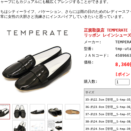
シャープにもカジュアルにも幅広くアレンジすることができます。
たちはシティーライフ、バケーション、さらには雨の日のためのレディースフ
、常に女性の大胆さと洗練さにインスパイアしていきたいと思っています。
正規取扱店 TEMPERAT
リッポン レインシューズ BLA
メーカー:
TEMPE
型番:
tmp-ut
ＪＡＮコード:
458966
価格:
8,36
[ポイン
購入数:
サイズ
35-約22.5cm【管理__S-tmp-35
36-約23.0cm【管理__S-tmp-36
37-約23.5cm【管理__S-tmp-37
38-約24.0cm【管理__S-tmp-38
39-約24.5cm【管理__S-tmp-39