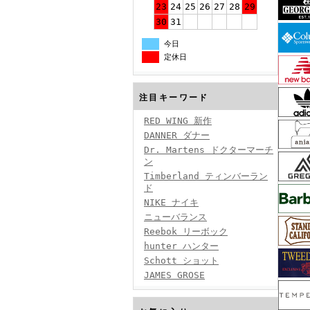
23
24
25
26
27
28
29
30
31
今日
定休日
注目キーワード
RED WING 新作
DANNER ダナー
Dr. Martens ドクターマーチ
ン
Timberland ティンバーラン
ド
NIKE ナイキ
ニューバランス
Reebok リーボック
hunter ハンター
Schott ショット
JAMES GROSE