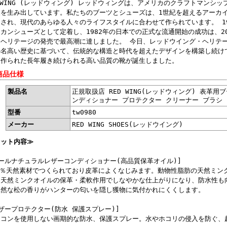
DWING (レッドウィング) レッドウィングは、アメリカのクラフトマンシ
品を生み出しています。私たちのブーツとシューズは、1世紀を超えるアーカ
ンされ、現代のあらゆる人々のライフスタイルに合わせて作られています。 1
カンシューズとして定着し、1982年の日本での正式な流通開始の成功は、2
・ヘリテージの発売で最高潮に達しました。 今日、レッドウイング・ヘリテ
の名高い歴史に基づいて、伝統的な構造と時代を超えたデザインを構築し続け
て作られた長年履き続けられる高い品質の靴が誕生しました。
商品仕様
製品名
正規取扱店 RED WING(レッドウィング) 表革用
ンディショナー プロテクター クリーナー ブラシ 
型番
tw0980
メーカー
RED WING SHOES(レッドウイング)
セット内容≫
ールナチュラルレザーコンディショナー(高品質保革オイル)]
00％天然素材でつくられており皮革によくなじみます。動物性脂肪の天然ミン
。天然ミンクオイルの保革・柔軟作用でしなやかな仕上がりになり、防水性も
自然な松の香りがハンターの匂いを隠し獲物に気付かれにくくします。
ザープロテクター(防水 保護スプレー)]
リコンを使用しない画期的な防水、保護スプレー。水やホコリの侵入を防ぐ、