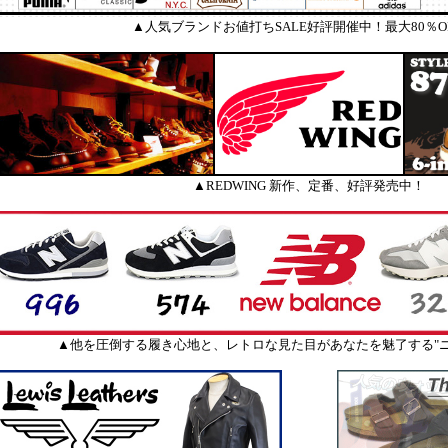
▲人気ブランドお値打ちSALE好評開催中！最大80％O
▲REDWING 新作、定番、好評発売中！
▲他を圧倒する履き心地と、レトロな見た目があなたを魅了する"ニ