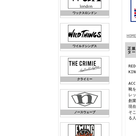
ワックスロンドン
HOM
ワイルドシングス
正規
ター
RE
KI
クライミー
ACC
靴
レ
創
現
そ
ノースウェーブ
る