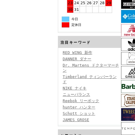
23
24
25
26
27
28
29
30
31
今日
定休日
注目キーワード
RED WING 新作
DANNER ダナー
Dr. Martens ドクターマーチ
ン
Timberland ティンバーラン
ド
NIKE ナイキ
ニューバランス
Reebok リーボック
hunter ハンター
Schott ショット
JAMES GROSE