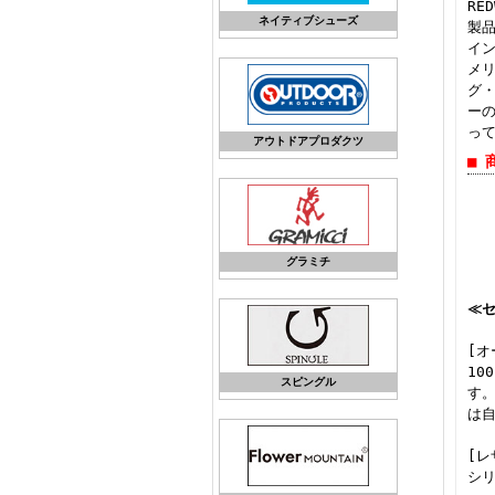
RE
ネイティブシューズ
製
イ
メリ
グ
ー
っ
アウトドアプロダクツ
■ 
グラミチ
≪
[オ
1
スピングル
す
は
[レ
シ