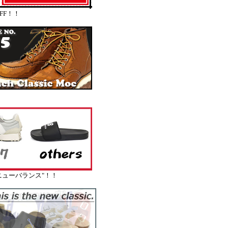
FF！！
ューバランス"！！