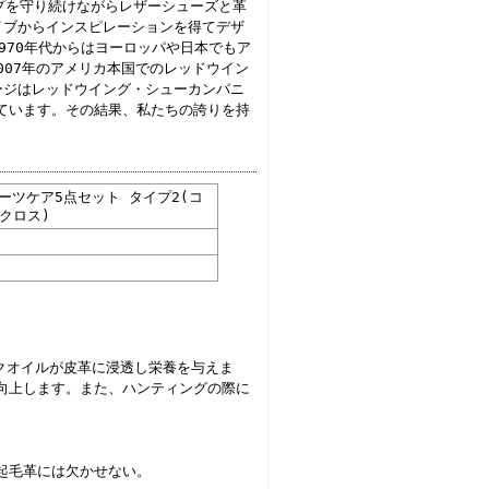
ップを守り続けながらレザーシューズと革
イブからインスピレーションを得てデザ
970年代からはヨーロッパや日本でもア
007年のアメリカ本国でのレッドウイン
ージはレッドウイング・シューカンパニ
ています。その結果、私たちの誇りを持
ブーツケア5点セット タイプ2(コ
クロス)
クオイルが皮革に浸透し栄養を与えま
向上します。また、ハンティングの際に
起毛革には欠かせない。