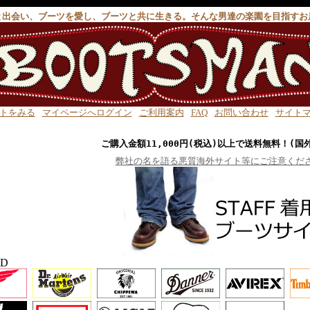
と出会い、ブーツを愛し、ブーツと共に生きる。そんな男達の楽園を目指すお
トをみる
マイページへログイン
ご利用案内
FAQ
お問い合わせ
サイト
ご購入金額11,000円(税込)以上で送料無料！(国
弊社の名を語る悪質海外サイト等にご注意くだ
ND