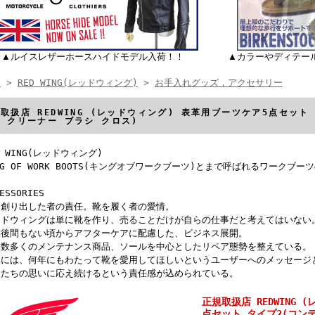
▲ルイスレザーホースハイドモデル入荷！！
▲カラーやディテー
E
>
RED WING(レッドウィング)
>
お手入れグッズ，アクセサリー
取扱店 REDWING (レッドウィング) 表革用ブーツケア5点セッ
 クリーナー ブラシ クロス)
D WING(レッドウィング)
NG OF WORK BOOTS(キングオブワークブーツ)とまで呼ばれるワーク
ESSORIES
を創り出した者の責任。靴を履く者の愛情。
ッドウィングは単に靴を作り、売ることだけが自らの仕事だと考えてはいない
業後間もない頃からアフターケアに配慮した、ビジネス展開。
在数多くのメンテナンス商品、ソールを中心としたリペア態勢を整えている。
こには、何年にもわたって靴を愛用してほしいというユーザーへのメッセージ
人たちの思いに応え続けるという責任感が込められている。
正規取扱店 REDWING
点セット タイプ2(コン