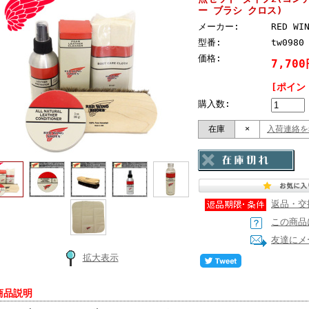
ー ブラシ クロス)
メーカー:
RED W
型番:
tw0980
価格:
7,70
[ポイン
購入数:
在庫
×
入荷連絡を
返品・交
この商品
友達にメ
拡大表示
商品説明