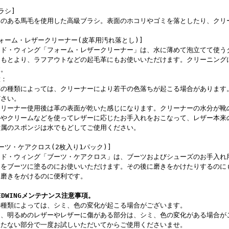
ラシ]
力のある馬毛を使用した高級ブラシ。表面のホコリやゴミを落としたり、クリ
ォーム・レザークリーナー(皮革用汚れ落とし)]
ッド・ウィング「フォーム・レザークリーナー」は、水に薄めて泡立てて使う
はもとより、ラフアウトなどの起毛革にもお使いいただけます。クリーニング
す。
意：
革の種類によっては、クリーナーにより若干の色落ちが起こる場合があります
ださい。
クリーナー使用後は革の表面が乾いた感じになります。クリーナーの水分が靴
ルやクリームなどを使ってレザーに応じたお手入れをおこなって、レザー本来
付属のスポンジは水でもどしてご使用ください。
ーツ・ケアクロス(2枚入り1パック)]
ッド・ウィング「ブーツ・ケアクロス」は、ブーツおよびシューズのお手入れ
ムをブーツに塗るのにお使いいただけます。その後に磨きをかけたりするのに
、磨きをかけるのに便利です。
EDWINGメンテナンス注意事項。
の種類によっては、シミ、色の変化が起こる場合がございます。
に、明るめのレザーやレザーに傷がある部分は、シミ、色の変化がある場合が
立たない部分で一度お試しいただいてからご使用くださいませ。