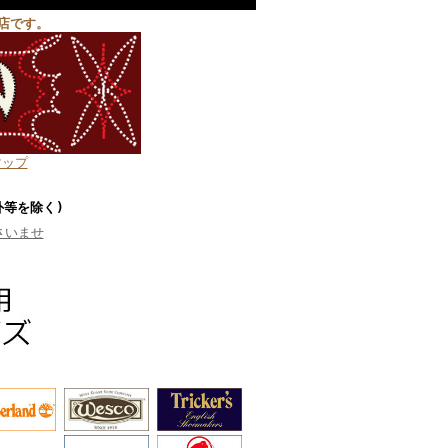
店です。
マップ
外等を除く)
さいませ