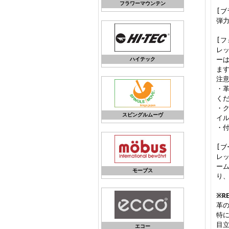
フラワーマウンテン
[ブ
弾
[フ
レ
ー
ハイテック
ま
注
・
く
・
スピングルムーヴ
イ
・
[ブ
レ
ー
モーブス
り
※R
革
特
目
エコー