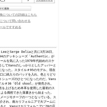
0__】
×
入荷連絡を希望
換についての詳細はこちら
について問い合わせる
ールですすめる
n LeeとSerge Deliaと共に3月16日、
のデッキシューズ「Authentic」が
ールを気に入った1970年代始めのスケ
してVansのしっかりとしたアッパーと
になった。スタイル＃95のモデル、現在
って履き口に綿入りのパッドを入れ、色とりどり
シューズのひとつになったのだ。Vans
ル＃36「Old skool」が発売され、
耐久性を上げるため本革を使用した最初のス
nによる偶然できた落書きから始まった。
イメージモチーフの一つとなっている。ス
って紹介され、南カリフォルニアで大ブームに
ると、Vansはカリフォルニアに70の店