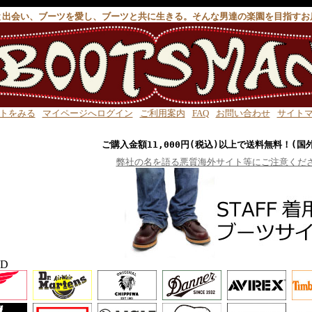
と出会い、ブーツを愛し、ブーツと共に生きる。そんな男達の楽園を目指すお
トをみる
マイページへログイン
ご利用案内
FAQ
お問い合わせ
サイト
ご購入金額11,000円(税込)以上で送料無料！(国
弊社の名を語る悪質海外サイト等にご注意くだ
ND