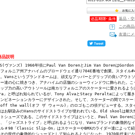
US11-約29.0cm【管理__S-us11
返品・交
この商品
友達にメ
商品説明
NS(ヴァンズ) 1966年頃にPaul Van DorenとJim Van DorenはGordo
フォルニア州アナハイムのブロードウェイ通り704E番地で創業。スタイル#44
。Vansというブランドネームは、頑丈なアッパーとグリップの良いアウトソ
ター達の心に焼きつき、アナハイムの店舗のショーウィンドウに飾られた。こう
リップ力の高いアウトソールは南カリフォルニアのスケーターに愛されるよう
ra」と呼ばれ知られているが、Tony AlvaとStacy Peraltaによ
コンビネーションカラーにデザインされた。そして、スケーターの間でスケート
off the wall(オフ ザ ウォール)」のロゴもこの頃デビューする。スタイ
はお馴染みのVansのサイドストライプが使われている。Old skoolは
トシューズである。このサイドストライプはというと、Paul Van Dore
に、「ジャズストライプ」と呼ばれるようになり、Vansブランドの象徴的な
ル＃98「Classic Slip-On」はスケーターやBMXのライダー達によ
その世代の象徴的なシューズとして知られるようになった。1970年代末にな