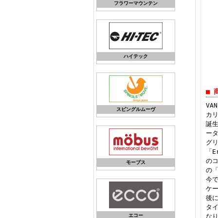
フラワーマウンテン
ハイテック
■ 
VA
スピングルムーヴ
カリ
誕生
ー
グ
「E
の
モーブス
の「
今で
ケー
後
タイ
エコー
なり