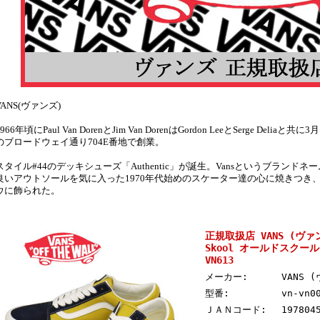
VANS(ヴァンズ)
1966年頃にPaul Van DorenとJim Van DorenはGordon LeeとSerge D
のブロードウェイ通り704E番地で創業。
スタイル#44のデッキシューズ「Authentic」が誕生。Vansというブラン
良いアウトソールを気に入った1970年代始めのスケーター達の心に焼きつき
ウに飾られた。
正規取扱店 VANS (ヴァンズ
Skool オールドスクール ス
VN613
メーカー:
VANS 
型番:
vn-vn0
ＪＡＮコード:
197804