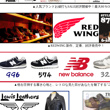
▲人気ブランドお値打ちSALE好評開催中！最大80％O
▲REDWING 新作、定番、好評発売中！
▲他を圧倒する履き心地と、レトロな見た目があなたを魅了する"ニ