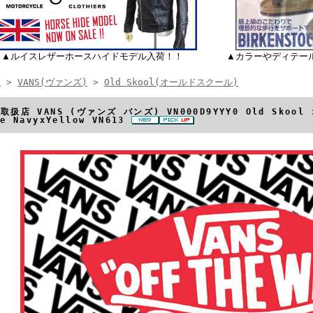
▲ルイスレザーホースハイドモデル入荷！！
▲カラーやディテー
E
>
VANS(ヴァンズ)
>
Old Skool(オールドスクール)
取扱店 VANS (ヴァンズ バンズ) VN000D9YYY0 Old Sko
ne NavyxYellow VN613