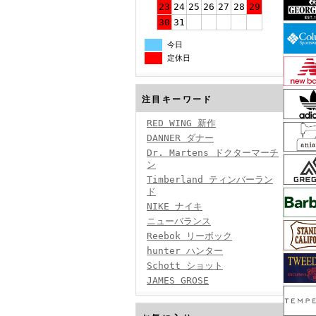
23
24
25
26
27
28
29
30
31
今日
定休日
注目キーワード
RED WING 新作
DANNER ダナー
Dr. Martens ドクターマーチ
ン
Timberland ティンバーラン
ド
NIKE ナイキ
ニューバランス
Reebok リーボック
hunter ハンター
Schott ショット
JAMES GROSE