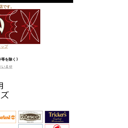
店です。
マップ
外等を除く)
さいませ