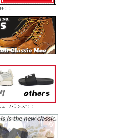
FF！！
ューバランス"！！