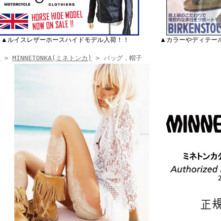
▲ルイスレザーホースハイドモデル入荷！！
▲カラーやディテー
E
>
MINNETONKA(ミネトンカ)
> バッグ，帽子