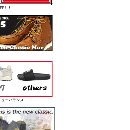
FF！！
ューバランス"！！