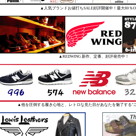
▲人気ブランドお値打ちSALE好評開催中！最大80％O
▲REDWING 新作、定番、好評発売中！
▲他を圧倒する履き心地と、レトロな見た目があなたを魅了する"ニ