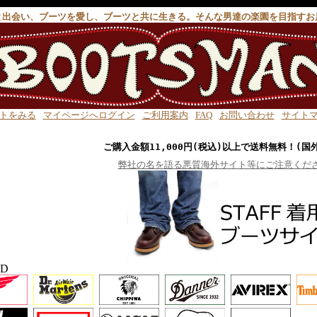
と出会い、ブーツを愛し、ブーツと共に生きる。そんな男達の楽園を目指すお
トをみる
マイページへログイン
ご利用案内
FAQ
お問い合わせ
サイト
ご購入金額11,000円(税込)以上で送料無料！(国
弊社の名を語る悪質海外サイト等にご注意くだ
ND