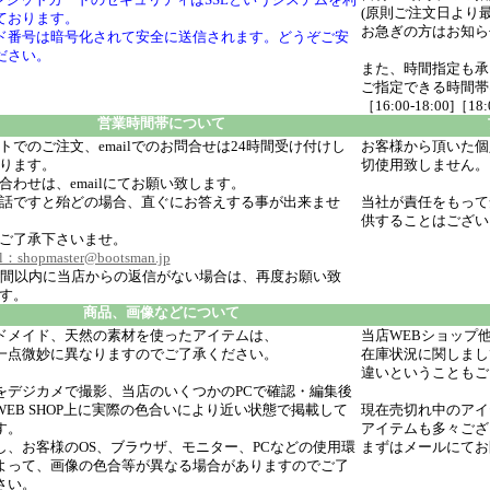
(原則ご注文日より最
ております。
お急ぎの方はお知ら
ド番号は暗号化されて安全に送信されます。どうぞご安
ださい。
また、時間指定も承
ご指定できる時間帯は［午
［16:00-18:00]［18
営業時間帯について
トでのご注文、emailでのお問合せは24時間受け付けし
お客様から頂いた個
ります。
切使用致しません。
合わせは、emailにてお願い致します。
話ですと殆どの場合、直ぐにお答えする事が出来ませ
当社が責任をもって
供することはござ
ご了承下さいませ。
l：shopmaster@bootsman.jp
時間以内に当店からの返信がない場合は、再度お願い致
す。
商品、画像などについて
ドメイド、天然の素材を使ったアイテムは、
当店WEBショップ
一点微妙に異なりますのでご了承ください。
在庫状況に関しまし
違いということもご
をデジカメで撮影、当店のいくつかのPCで確認・編集後
WEB SHOP上に実際の色合いにより近い状態で掲載して
現在売切れ中のアイ
す。
アイテムも多々ござ
し、お客様のOS、ブラウザ、モニター、PCなどの使用環
まずはメールにてお
よって、画像の色合等が異なる場合がありますのでご了
さい。