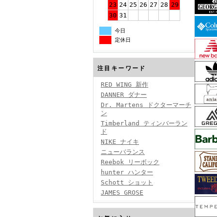
23
24
25
26
27
28
29
30
31
今日
定休日
注目キーワード
RED WING 新作
DANNER ダナー
Dr. Martens ドクターマーチ
ン
Timberland ティンバーラン
ド
NIKE ナイキ
ニューバランス
Reebok リーボック
hunter ハンター
Schott ショット
JAMES GROSE