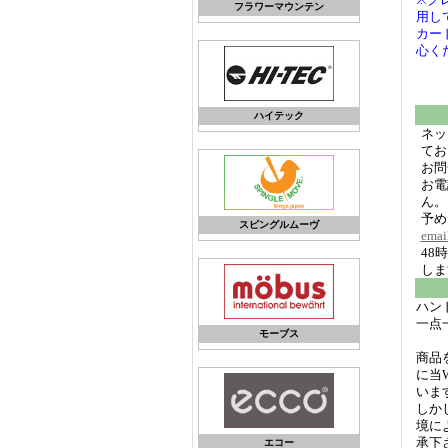
フラワーマウンテン
用し
カー
心く
ハイテック
ネッ
てお
お問
お電
ん。
予め
スピングルムーヴ
emai
48
しま
ハン
一点
モーブス
商品
に当
いま
しか
境に
承下
エコー