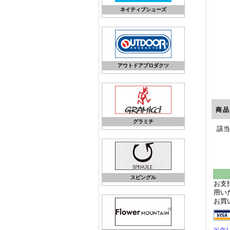
ネイティブシューズ
アウトドアプロダクツ
商
グラミチ
該当
スピングル
お支
用い
お買い
※ク