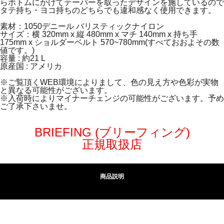
らボトムにかけてテーパーを取ったデザインを施しているので
タテ持ち・ヨコ持ちのどちらでも違和感なく使用できます。
素材：1050デニール バリスティックナイロン
サイズ：横 320mm x 縦 480mm x マチ 140mm x 持ち手
175mm x ショルダーベルト 570~780mm(すべておおよその数
値です。)
容量 : 約21 L
原産国 : アメリカ
※ご覧頂くWEB環境によりまして、色の見え方や色彩が実物
と異なる可能性がございます。
※入荷時によりマイナーチェンジの可能性がございます。予め
ご了承下さいませ。
BRIEFING (ブリーフィング)
正規取扱店
商品説明