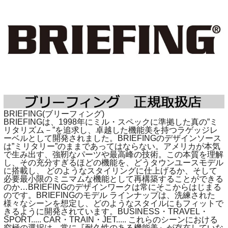
BRIEFING(ブリーフィング)
BRIEFINGは、1998年にミル・スペックに準拠した真の”ミ
リタリズム－”を追求し、卓越した機能美を持つラゲッジレ
ーベルとして開発されました。BRIEFINGのデザインソース
は”ミリタリー”のままであってはならない。アメリカが本気
で生み出す、強靭なパーツや最高峰の技術。この本質を理解
し、その充分すぎるほどの機能を、どうタウンユースモデル
に搭載し、 どのようなスタイリングに仕上げるか、そして
必要最小限のミニマムな機能として再構築することができる
のか…BRIEFINGのデザインワークは常にそこからはじまる
のです。BRIEFINGのモデル ラインナップは、洗練された
様々なシーンを想定し、どのようなスタイルにもフィットで
きるように開発されています。BUSINESS・TRAVEL・
SPORT..... CAR・TRAIN・JET..... これらのシーンにおける
究極の選択は、常に『耐久性のある機能美』が存在していな