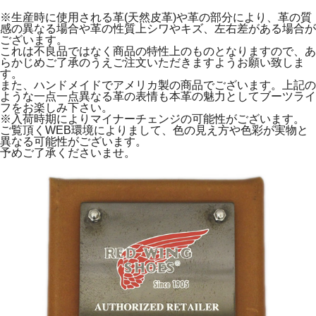
※生産時に使用される革(天然皮革)や革の部分により、革の質
感の異なる場合や革の性質上シワやキズ、左右差がある場合が
ございます。
これは不良品ではなく商品の特性上のものとなりますので、あ
らかじめご了承のうえご注文いただきますようお願い致しま
す。
また、ハンドメイドでアメリカ製の商品でございます。上記の
ような一点一点異なる革の表情も本革の魅力としてブーツライ
フをお楽しみ下さい。
※入荷時期によりマイナーチェンジの可能性がございます。
ご覧頂くWEB環境によりまして、色の見え方や色彩が実物と
異なる可能性がございます。
予めご了承くださいませ。