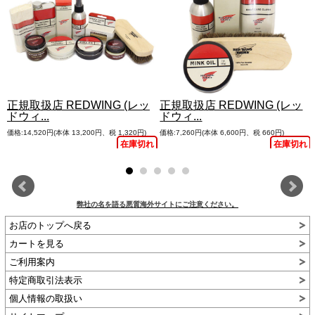
正規取扱店 REDWING (レッ
正規取扱店 REDWING (レッ
ドウィ...
ドウィ...
価格:14,520円(本体 13,200円、税 1,320円)
価格:7,260円(本体 6,600円、税 660円)
れ
在庫切れ
在庫切れ
弊社の名を語る悪質海外サイトにご注意ください。
お店のトップへ戻る
カートを見る
ご利用案内
特定商取引法表示
個人情報の取扱い