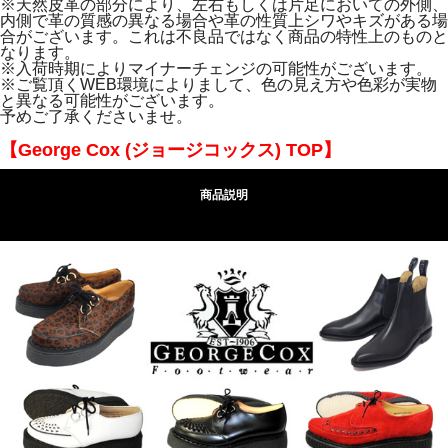
※天然皮革の部分により、左右もしくは片足においての外側、
内側で革の質感の異なる場合や革の性質上シワやキズがある場
合がございます。これは不良品ではなく商品の特性上のものと
なります。
※入荷時期によりマイナーチェンジの可能性がございます。
※ご覧頂くWEB環境によりまして、色の見え方や色彩が実物
と異なる可能性がございます。
予めご了承くださいませ。
【George Cox (ジョージコックス) TOP】
商品説明