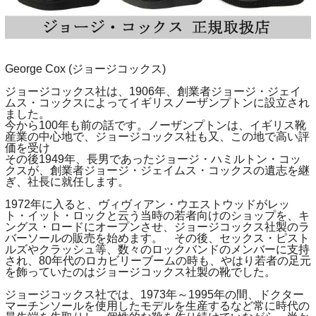
George Cox (ジョージコックス)
ジョージコックス社は、1906年、創業者ジョージ・ジェイ
ムス・コックスによってイギリスノーザンプトンに設立され
ました。
今から100年も前の話です。ノーザンプトンは、イギリス靴
産業の中心地で、ジョージコックス社も又、この地で高い評
価を受け
その後1949年、長男であったジョージ・ハミルトン・コッ
クスが、創業者ジョージ・ジェイムス・コックスの遺志を継
ぎ、社長に就任します。
1972年に入ると、ヴィヴィアン・ウエストウッドがレッ
ト・イット・ロックと云う当時の若者向けのショップを、キ
ングス・ロードにオープンさせ、ジョージコックス社製のラ
バーソールの販売を始めます。 その後、セックス・ピスト
ルズやクラッシュ等、数々のロックバンドのメンバーに支持
され、80年代のロカビリーブームの時も、やはり若者の足元
を飾っていたのはジョージコックス社製の靴でした。
ジョージコックス社では、1973年～1995年の間、ドクター
マーチンソールを使用したモデルを生産するなど常に時代の