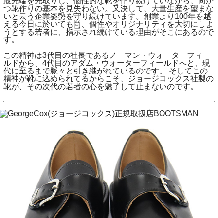
最先端を先取りし、個性的な靴を作り続けていながら、尚か
つ靴作りの基本を見失わない。又決して、大量生産を望まな
いと云う企業姿勢を守り続けています。創業より100年を越
える今日に於いても尚、個性やオリジナリティを大切にしよ
うとする若者に、指示され続けている理由がそこにあるので
す。
この精神は3代目の社長であるノーマン・ウォーターフィー
ルドから、4代目のアダム・ウォーターフィールドへと、現
代に至るまで脈々と引き継がれているのです。 そしてこの
精神が靴に込められてるからこそ、ジョージコックス社製の
靴が、その次代の若者の心を魅了して止まないのです。