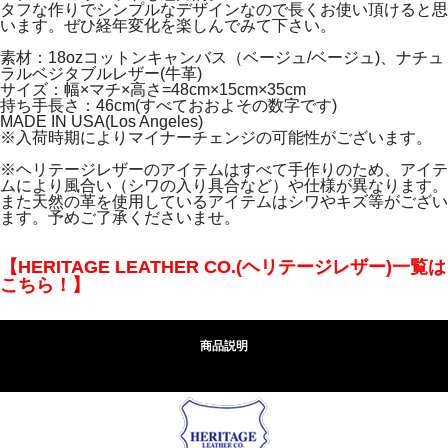
タフな作りでシンプルなデザインなので長くお使い頂けると思
います。ぜひ経年変化を楽しんでみて下さい。
素材：18ozコットンキャンバス（ベージュ/ベージュ)、ナチュ
ラルベジタブルレザー(牛革)
サイズ：幅×マチ×高さ=48cm×15cm×35cm
持ち手長さ：46cm(すべておおよその数字です)
MADE IN USA(Los Angeles)
※入荷時期によりマイナーチェンジの可能性がございます。
※ヘリテージレザーのアイテムはすべて手作りのため、アイテ
ムにより風合い（シワの入り具合など）や仕様が異なります。
また天然の革を使用しているアイテムはシワやキズ等がござい
ます。予めご了承くださいませ。
【HERITAGE LEATHER CO.(ヘリテージレザー)一覧は
こちら！】
商品説明