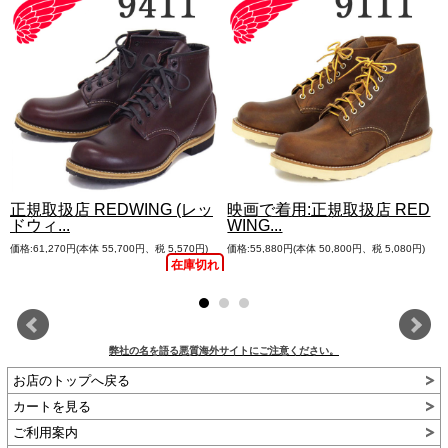
正規取扱店 REDWING (レッ
映画で着用:正規取扱店 RED
ドウィ...
WING...
価格:61,270円(本体 55,700円、税 5,570円)
価格:55,880円(本体 50,800円、税 5,080円)
れ
在庫切れ
弊社の名を語る悪質海外サイトにご注意ください。
お店のトップへ戻る
カートを見る
ご利用案内