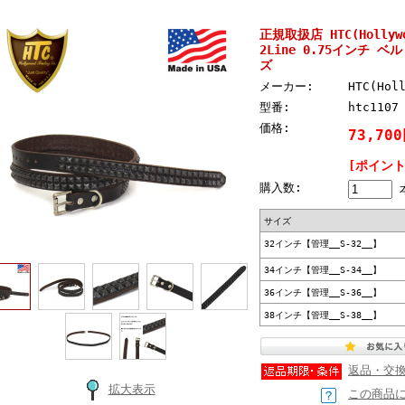
正規取扱店 HTC(Hollywoo
2Line 0.75インチ
ズ
メーカー:
HTC(Hol
型番:
htc1107
価格:
73,70
[ポイント
購入数:
サイズ
32インチ【管理__S-32__】
34インチ【管理__S-34__】
36インチ【管理__S-36__】
38インチ【管理__S-38__】
返品・交
拡大表示
この商品