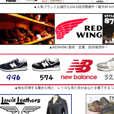
▲人気ブランドお値打ちSALE好評開催中！最大80％O
▲REDWING 新作、定番、好評発売中！
▲他を圧倒する履き心地と、レトロな見た目があなたを魅了する"ニ