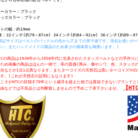
ザーカラー：ブラック
タッズカラー：ブラック
トの幅：約19mm
ZE：32インチ(約79～87cm) 34インチ(約84～92cm) 36インチ(約89～97
※表記サイズはベルトのバックルの先から穴までの実寸値です。現在お使いの
さい。またハンドメイドの製品のため多少の個体差も御座います。)
TCの商品は1930年から1950年代に生産されたスタッズベルトなどの手作り
のため画像の商品はほんの一例で、革の質感(厚み、傷やシワ、色、スタッズ
具合などが1点1点異なります。またターコイズの天然石は黒いターコイズや
ます。(これが天然石の証明にもなります)
れこそがHTCの目指す70年という歳月を超えた他では真似できないブランド
【HT
理由などでは不良品とは判断致しませんので予めご了承下さいませ。