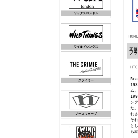
ワックスロンドン
HOM
ワイルドシングス
正規
ブ
HTC
Bra
クライミー
19
ム
19
ン
た
れ
ノースウェーブ
それ
とし
も