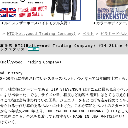
▲ルイスレザーホースハイドモデル入荷！！
▲カラーやディテー
E
>
HTC(Hollywood Trading Company)
>
ベルト
>
ピラミッドベル
取扱店 HTC(Hollywood Trading Company) #14 2Li
ラックスタッズ
(Hollywood Trading Company)
nd History
30～50年代に生産されていたスタッズベルト。今となっては年間数十本く
。
94年,独立後にオーナーである ZIP STEVENSON はデニムに最も似合
グにより出会った。でも、サイズや量、程度など顧客の需要にはとても応えら
。そこで彼は当時使われていた工具、ジュエリーをもとに打ち込み始めて１年
させられる手作り感のあるベルトに仕上げた。これがZIPとベルトのスタート
から５年後の2000年より、HOLLYWOOD TRADING COMPANY (HT
て現在に至る。全米を見渡しても数少ない MADE IN USA をHTCは誇
続けていく。