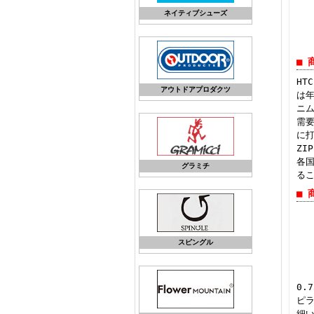
ネイティブシューズ
■ 
HT
アウトドアプロダクツ
は年
ニ
需
に
ZI
各国
グラミチ
る
■ 
スピングル
0.
ピ
細