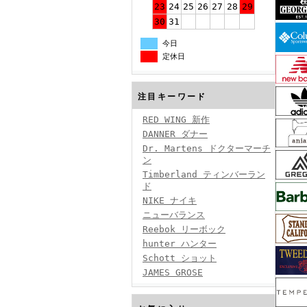
23
24
25
26
27
28
29
30
31
今日
定休日
注目キーワード
RED WING 新作
DANNER ダナー
Dr. Martens ドクターマーチ
ン
Timberland ティンバーラン
ド
NIKE ナイキ
ニューバランス
Reebok リーボック
hunter ハンター
Schott ショット
JAMES GROSE