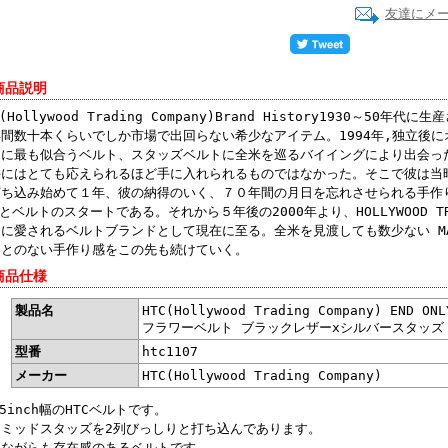
友達にメ
商品説明
C(Hollywood Trading Company)Brand History1930～5
間数十本くらいでしか市場で出回らない希少なアイテム。1994年,独立後にオーナ
ムに最も似合うベルト、スタッズベルトに全米を巡るバイイングにより出会っ
要にはとても応えられるほど手に入れられるものではなかった。そこで彼は当
打ち込み始めて１年、彼の納得のいく、７０年間の月日を忘れさせられる手作
Pとベルトのスタートである。それから５年後の2000年より、HOLLYWOOD TRAD
に愛されるベルトブランドとして現在に至る。全米を見渡しても数少ない MADE
ことのない手作り感をこの先も続けていく。
商品仕様
製品名
HTC(Hollywood Trading Company) END ON
フラワーベルト ブラックレザーxシルバースタッズ
型番
htc1107
メーカー
HTC(Hollywood Trading Company)
75inch幅のHTCベルトです。
ラミッドスタッズを2列びっしりと打ち込んであります。
いながらも存在感のあるベルトです。