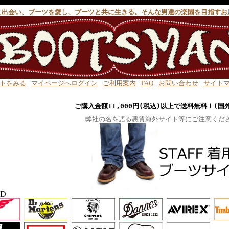
と出会い、ブーツを愛し、ブーツと共に生きる。そんな男達の楽園を目指すお
トをみる
マイページへログイン
ご利用案内
FAQ
お問い合わせ
サイト
ご購入金額11,000円(税込)以上で送料無料！(国
弊社の名を語る悪質海外サイト等にご注意くだ
ND