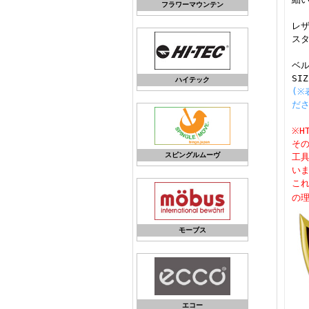
フラワーマウンテン
レ
ス
ベル
SI
ハイテック
(
だ
※H
そ
スピングルムーヴ
工
い
こ
の
モーブス
エコー