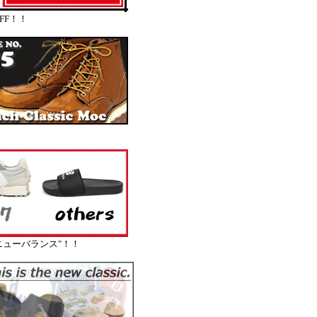
FF！！
ューバランス"！！