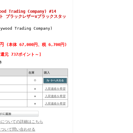
d Trading Company) #14
 ベルト ブラックレザーxブラックスタッ
lywood Trading Company)
0円
(本体 67,000円、税 6,700円)
還元 737ポイント～]
本
在庫
購入
○
×
入荷連絡を希望
×
入荷連絡を希望
×
入荷連絡を希望
換についての詳細はこちら
について問い合わせる