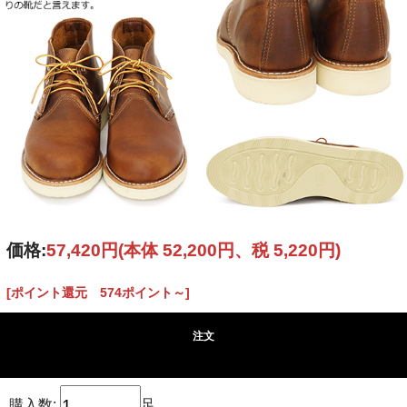
価格:
57,420円
(本体 52,200円、税 5,220円)
[ポイント還元 574ポイント～]
注文
購入数:
足