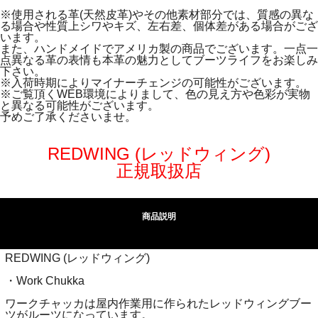
※使用される革(天然皮革)やその他素材部分では、質感の異な
る場合や性質上シワやキズ、左右差、個体差がある場合がござ
います。
また、ハンドメイドでアメリカ製の商品でございます。一点一
点異なる革の表情も本革の魅力としてブーツライフをお楽しみ
下さい。
※入荷時期によりマイナーチェンジの可能性がございます。
※ご覧頂くWEB環境によりまして、色の見え方や色彩が実物
と異なる可能性がございます。
予めご了承くださいませ。
REDWING (レッドウィング)
正規取扱店
商品説明
REDWING (レッドウィング)
・Work Chukka
ワークチャッカは屋内作業用に作られたレッドウィングブー
ツがルーツになっています。