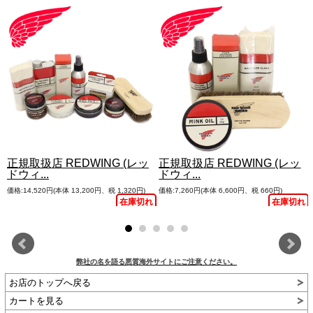
正規取扱店 REDWING (レッ
正規取扱店 REDWING (レッ
ドウィ...
ドウィ...
価格:14,520円(本体 13,200円、税 1,320円)
価格:7,260円(本体 6,600円、税 660円)
れ
在庫切れ
在庫切れ
弊社の名を語る悪質海外サイトにご注意ください。
お店のトップへ戻る
カートを見る