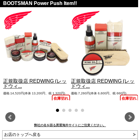
BOOTSMAN Power Push Item!!
正規取扱店 REDWING (レッ
正規取扱店 REDWING (レッ
ドウィ...
ドウィ...
価格:14,520円(本体 13,200円、税 1,320円)
価格:7,260円(本体 6,600円、税 660円)
れ
在庫切れ
在庫切れ
弊社の名を語る悪質海外サイトにご注意ください。
お店のトップへ戻る