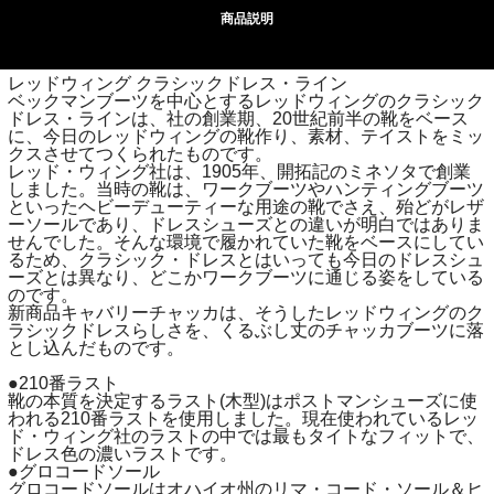
商品説明
レッドウィング クラシックドレス・ライン
ベックマンブーツを中心とするレッドウィングのクラシック
ドレス・ラインは、社の創業期、20世紀前半の靴をベース
に、今日のレッドウィングの靴作り、素材、テイストをミッ
クスさせてつくられたものです。
レッド・ウィング社は、1905年、開拓記のミネソタで創業
しました。当時の靴は、ワークブーツやハンティングブーツ
といったヘビーデューティーな用途の靴でさえ、殆どがレザ
ーソールであり、ドレスシューズとの違いが明白ではありま
せんでした。そんな環境で履かれていた靴をベースにしてい
るため、クラシック・ドレスとはいっても今日のドレスシュ
ーズとは異なり、どこかワークブーツに通じる姿をしている
のです。
新商品キャバリーチャッカは、そうしたレッドウィングのク
ラシックドレスらしさを、くるぶし丈のチャッカブーツに落
とし込んだものです。
●210番ラスト
靴の本質を決定するラスト(木型)はポストマンシューズに使
われる210番ラストを使用しました。現在使われているレッ
ド・ウィング社のラストの中では最もタイトなフィットで、
ドレス色の濃いラストです。
●グロコードソール
グロコードソールはオハイオ州のリマ・コード・ソール＆ヒ