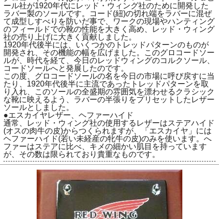
ール社が1920年代にレッド・ウィング社のために開発した
ラバー製のソールです。コード(紐)の切れ端をラバーに混ぜ
て成型しすべりを防いだ事で、ワークの現場やハンティング
のフィールドでの靴の性能を大きく高め、レッド・ウィング
社の売り上げに大きく貢献しました。
1920年代後半には、いくつかのトレッドパターンのものが
開発され、その機能の幅を広げました。このグロコードソー
ルが、時代を経て、今日のレッドウィングのコルクソール、
コードソールへと発展したのです。
この度、グロコードソールの名を今日の市場に呼び戻すに当
たり、1920年代後半に主流であったトレッドパターンを取
り入れ、このソールの全盛期の雰囲気を漂わせるクラシック
な靴に映えるよう、ラバーの半張りをプリセットしたレザー
ソールとしました。
●エスカイヤレザー、ヘファーハイド
通常、レッド・ウィング社の使用するレザーはステアハイド
(オスの肉牛の皮)からつくられますが、「エスカイヤ」には
ヘファーハイド(若い未経産の牝牛の皮)のみを使います。へ
ファーはステアに比べ、キメの細かい肌目を持っています
が、その数は限られており貴重なものです。