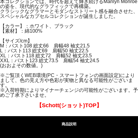
本コレクションでは、時代を超えて輝き続けるMarilyn Monroe
の姿を、現代的なグラフィックで再構築。
クラシックなグラマーとモダンなストリート感を融合させた、
スペシャルなカプセルコレクションが誕生しました。
【カラー】：ホワイト、ブラック
【素材】：綿100%
【サイズ/cm】
M：バスト108 総丈66 肩幅48 袖丈21.5
L：バスト113 総丈69 肩幅50 袖丈22.5
XL：バスト118 総丈72 肩幅52 袖丈23.5
XXL：バスト123 総丈73.5 肩幅54 袖丈24.5
(おおよその数値。)
※ご覧頂くWEB環境(PC・スマートフォンの画面設定)により
まして、色の見え方や色彩が実物と異なる可能性がございま
す。
※入荷時期によりマイナーチェンジの可能性がございます。予
めご了承下さいませ。
【Schott(ショット)TOP】
商品説明