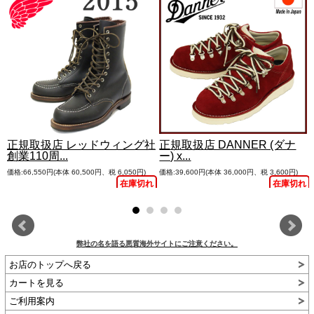
正規取扱店 レッドウィング社
正規取扱店 DANNER (ダナ
創業110周...
ー) x...
価格:66,550円(本体 60,500円、税 6,050円)
価格:39,600円(本体 36,000円、税 3,600円)
れ
在庫切れ
在庫切れ
弊社の名を語る悪質海外サイトにご注意ください。
お店のトップへ戻る
カートを見る
ご利用案内