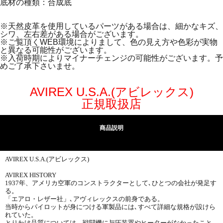
底材の種類：合成底
※天然皮革を使用しているパーツがある場合は、細かなキズ、
シワ、左右差がある場合がございます。
※ご覧頂くWEB環境によりまして、色の見え方や色彩が実物
と異なる可能性がございます。
※入荷時期によりマイナーチェンジの可能性がございます。予
めご了承下さいませ。
AVIREX U.S.A.(アビレックス)
正規取扱店
商品説明
AVIREX U.S.A.(アビレックス)
AVIREX HISTORY
1937年、アメリカ空軍のコンストラクターとして､ひとつの会社が発足す
る。
「エアロ・レザー社」､アヴィレックスの前身である。
当時からパイロットが身につける軍製品には､すべて詳細な規格が設けら
れていた。
とりわけ品質については、戦闘機に与圧装置やヒーターがなかったこと