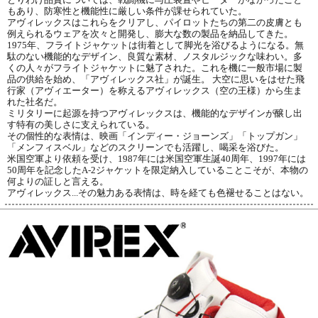
もあり、防寒性と機能性に厳しい条件が課せられていた。
アヴィレックスはこれらをクリアし、パイロットたちの第二の皮膚とも
例えられるウェアを次々と開発し、膨大な数の製品を納品してきた。
1975年、フライトジャケットは街着として脚光を浴びるようになる。無
駄のない機能的なデザイン、良質な素材、ノスタルジックな味わい。多
くの人々がフライトジャケットに魅了された。これを機に一般市場に製
品の供給を始め、「アヴィレックス社」が誕生。 大空に思いをはせた飛
行家（アヴィエーター）を称えるアヴィレックス（空の王様）から生ま
れた社名だ。
ミリタリーに起源を持つアヴィレックスは、機能的なデザインが醸し出
す特有の美しさに支えられている。
その個性的な表情は、映画「インディー・ジョーンズ」「トップガン」
「メンフィスベル」などのスクリーンでも活躍し、喝采を浴びた。
米国空軍より依頼を受け、1987年には米国空軍生誕40周年、1997年には
50周年を記念したA-2ジャケットを限定納入していることこそが、本物の
何よりの証しと言える。
アヴィレックス...その魅力ある表情は、時を経ても色褪せることはない。