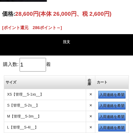
価格:
28,600円
(本体 26,000円、税 2,600円)
[ポイント還元 286ポイント～]
注文
購入数:
着
在
サイズ
カート
庫
×
XS【管理__S-1xs__】
入荷連絡を希望
×
S【管理__S-2s__】
入荷連絡を希望
×
M【管理__S-3m__】
入荷連絡を希望
×
L【管理__S-4l__】
入荷連絡を希望