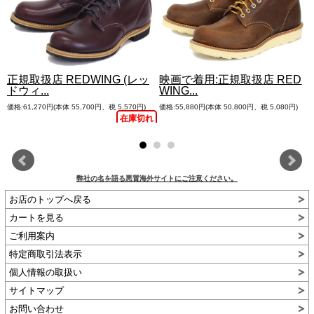
正規取扱店 REDWING (レッ
映画で着用:正規取扱店 RED
ドウィ...
WING...
価格:61,270円(本体 55,700円、税 5,570円)
価格:55,880円(本体 50,800円、税 5,080円)
れ
在庫切れ
弊社の名を語る悪質海外サイトにご注意ください。
お店のトップへ戻る
カートを見る
ご利用案内
特定商取引法表示
個人情報の取扱い
サイトマップ
お問い合わせ