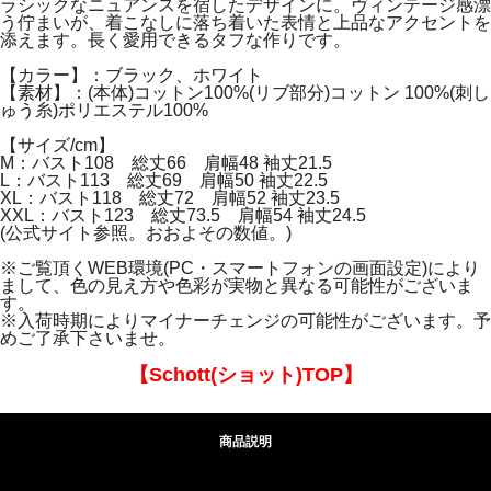
ラシックなニュアンスを宿したデザインに。ヴィンテージ感漂
う佇まいが、着こなしに落ち着いた表情と上品なアクセントを
添えます。長く愛用できるタフな作りです。
【カラー】：ブラック、ホワイト
【素材】：(本体)コットン100%(リブ部分)コットン 100%(刺し
ゅう糸)ポリエステル100%
【サイズ/cm】
M：バスト108 総丈66 肩幅48 袖丈21.5
L：バスト113 総丈69 肩幅50 袖丈22.5
XL：バスト118 総丈72 肩幅52 袖丈23.5
XXL：バスト123 総丈73.5 肩幅54 袖丈24.5
(公式サイト参照。おおよその数値。)
※ご覧頂くWEB環境(PC・スマートフォンの画面設定)により
まして、色の見え方や色彩が実物と異なる可能性がございま
す。
※入荷時期によりマイナーチェンジの可能性がございます。予
めご了承下さいませ。
【Schott(ショット)TOP】
商品説明