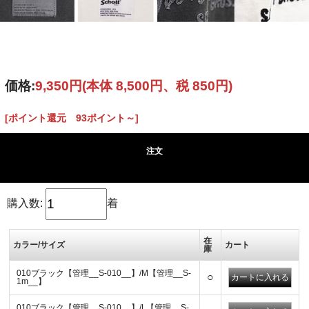
価格:
9,350円
(本体 8,500円、税 850円)
[ポイント還元 93ポイント～]
注文
購入数:
着
在
カラー/サイズ
カート
庫
010ブラック【管理__S-010__】/M【管理__S-
○
1m__】
010ブラック【管理__S-010__】/L【管理__S-